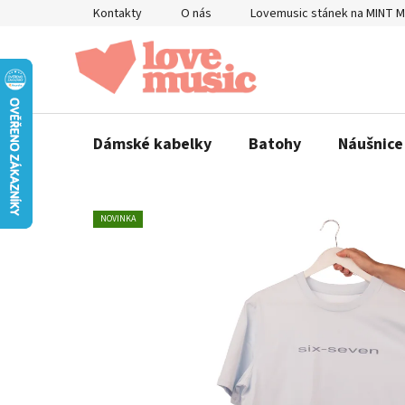
Přejít
Kontakty
O nás
Lovemusic stánek na MINT 
na
obsah
Dámské kabelky
Batohy
Náušnice
NOVINKA