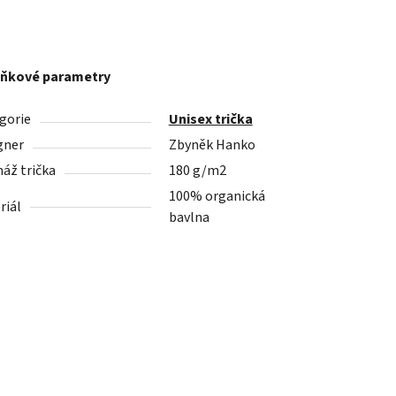
ňkové parametry
gorie
Unisex trička
gner
Zbyněk Hanko
áž trička
180 g/m2
100% organická
riál
bavlna