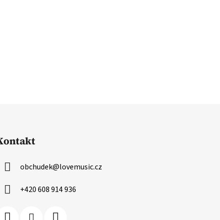
Kontakt
obchudek
@
lovemusic.cz
+420 608 914 936