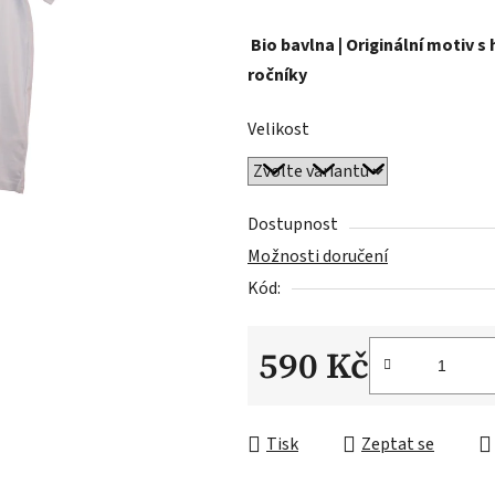
Bio bavlna | Originální motiv s
ročníky
Velikost
Dostupnost
Možnosti doručení
Kód:
590 Kč
Měrná cena:
Tisk
Zeptat se