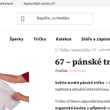
Marketech
Nejčastější otázky (FAQ)
Formuláře ke stažení
Šperky
Trička
Kolekce
Diáře a zápisn
Domů
/
Trička
/
Unisex trička
/
67 – pánské
67 – pánské t
Značka:
Lovemusic
Světle modré pánské tričko
s 
nadhled a aktuální internetovou 
Tričko střihem odpovídá klasick
organická bavlna
je
příjemná
n