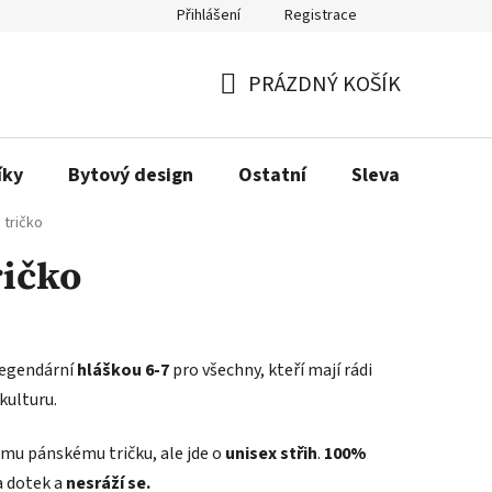
Přihlášení
Registrace
Obchodní podmínky
Podmínky ochrany osobních údajů
Dopra
PRÁZDNÝ KOŠÍK
NÁKUPNÍ
KOŠÍK
íky
Bytový design
Ostatní
Sleva
Love
 tričko
ričko
legendární
hláškou 6-7
pro všechny, kteří mají rádi
kulturu.
ému pánskému tričku, ale jde o
unisex střih
.
100%
a dotek a
nesráží se.