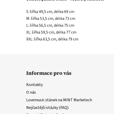
S: šířka 49,5 cm, délka 69 cm
M: šířka 53,5 cm, délka 73 cm
L: šířka 56,5 cm, délka 75 cm
XL: šířka 59,5 cm, délka 77 cm
XXL: šířka 63,5 cm, délka 79 cm
Z
á
Informace pro vás
p
a
Kontakty
t
O nás
í
Lovemusic stánek na MINT Marketech
Nejčastější otázky (FAQ)