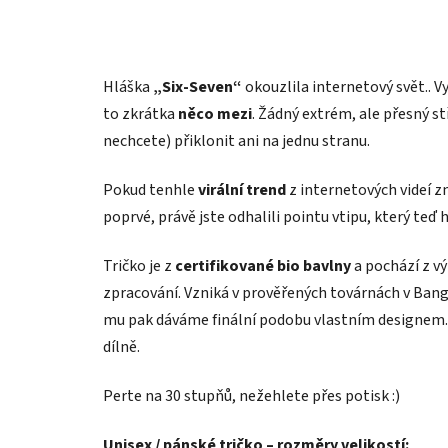
Hláška
„Six-Seven“
okouzlila internetový svět.. Vy
to zkrátka
něco mezi
. Žádný extrém, ale přesný st
nechcete) přiklonit ani na jednu stranu.
Pokud tenhle
virální trend
z internetových videí zn
poprvé, právě jste odhalili pointu vtipu, který teď
Tričko je z
certifikované bio bavlny
a pochází z vý
zpracování. Vzniká v prověřených továrnách v Bang
mu pak dáváme finální podobu vlastním designem. 
dílně.
Perte na 30 stupňů, nežehlete přes potisk :)
Unisex / pánské tričko – rozměry velikostí: