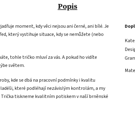
Popis
jadřuje moment, kdy věci nejsou ani černé, ani bílé. Je
Dopl
řed, který vystihuje situace, kdy se nemůžete (nebo
Kate
Desi
áte, tohle tričko mluví za vás. A pokud ho vidíte
Gram
 hýbe světem.
Mate
roby, kde se dbá na pracovní podmínky i kvalitu
ladéši, které podléhají nezávislým kontrolám, a my
Trička tiskneme kvalitním potiskem v naší brněnské