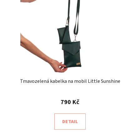
d
s
u
p
k
r
t
o
ů
d
u
k
t
ů
Tmavozelená kabelka na mobil Little Sunshine
790 Kč
DETAIL