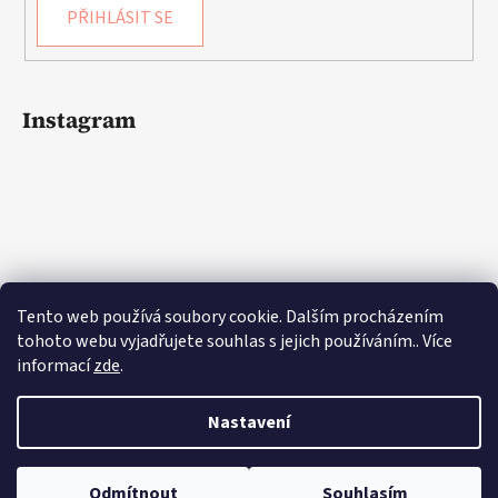
PŘIHLÁSIT SE
Instagram
Tento web používá soubory cookie. Dalším procházením
tohoto webu vyjadřujete souhlas s jejich používáním.. Více
informací
zde
.
Sledovat na Instagramu
Nastavení
Odmítnout
Souhlasím