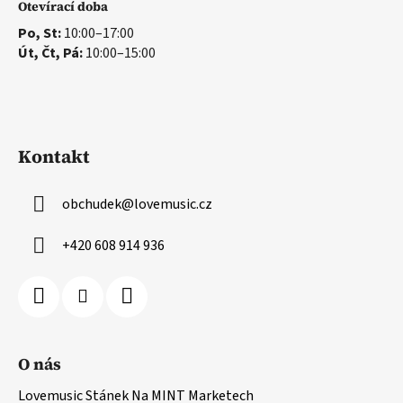
Otevírací doba
Po, St:
10:00–17:00
Út, Čt, Pá:
10:00–15:00
Kontakt
obchudek
@
lovemusic.cz
+420 608 914 936
O nás
Lovemusic Stánek Na MINT Marketech