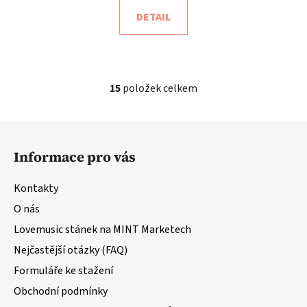
DETAIL
15
položek celkem
O
v
l
Z
á
á
d
Informace pro vás
p
a
a
c
Kontakty
t
í
O nás
í
p
r
Lovemusic stánek na MINT Marketech
v
Nejčastější otázky (FAQ)
k
Formuláře ke stažení
y
v
Obchodní podmínky
ý