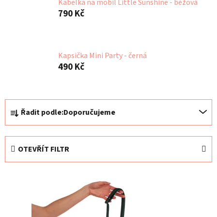
Kabelka na mobil Little Sunshine - béžová
790 Kč
Kapsička Mini Party - černá
490 Kč
Ř
Řadit podle:
Doporučujeme
a
z
e
OTEVŘÍT FILTR
n
í
V
p
ý
r
p
o
i