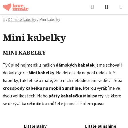
Přejít
Hledat
NÁKUPN
na
KOŠÍK
obsah
Domů
/
Dámské kabelky
/
Mini kabelky
Mini kabelky
MINI KABELKY
Ty úplně nejmenší z našich
dámských kabelek
jsme schovali
do kategorie
Mini kabelky
. Najdete tady nepostradatelné
kabelky, tak lehké a malé, že o nich nebudete ani vědět. Třeba
crossbody kabelka na mobil Sunshine
, kterou vyrábíme ve
dvou velikostech. Nebo
párty kabelečka Mini party
, ve které
se ukrývá
karetníček
a můžete ji nosit i kolem
pasu
.
Little Baby
Little Sunshine