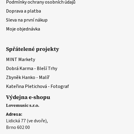
Podmínky ochrany osobních údajů
p
Doprava a platba
i
s
Sleva na první nákup
u
Moje objednávka
Spřátelené projekty
MINT Markety
Dobrá Karma - Bleší Trhy
Zbyněk Hanko - Malíř
Kateřina Pletichová - Fotograf
Výdejna e-shopu
Lovemusic s.r.o.
Adresa:
Lidická 77 (ve dvoře),
Brno 602 00