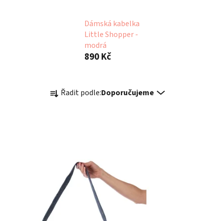
Dámská kabelka
Little Shopper -
modrá
890 Kč
Ř
Řadit podle:
Doporučujeme
a
z
e
n
í
p
r
o
d
u