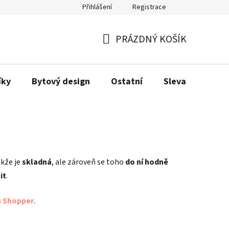
Přihlášení
Registrace
Obchodní podmínky
Podmínky ochrany osobních údajů
Dopra
PRÁZDNÝ KOŠÍK
NÁKUPNÍ
KOŠÍK
íky
Bytový design
Ostatní
Sleva
Love
akže je
skladná
, ale zároveň se toho
do ní hodně
it
.
u Shopper
.