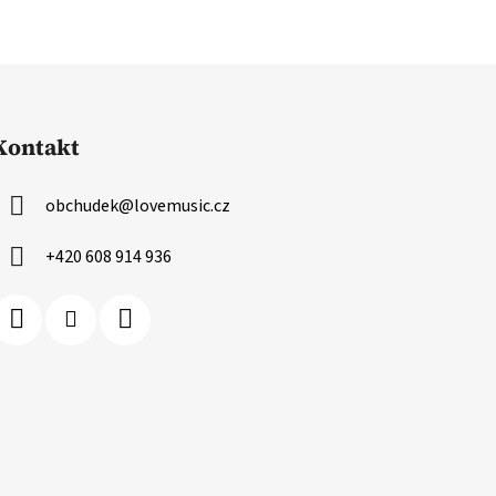
Kontakt
obchudek
@
lovemusic.cz
+420 608 914 936