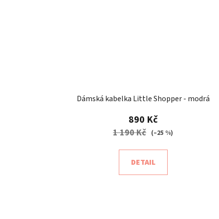
Dámská kabelka Little Shopper - modrá
890 Kč
1 190 Kč
(–25 %)
DETAIL