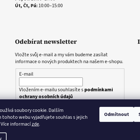
Út, Čt, Pá:
10:00–15:00
Odebírat newsletter
Vložte svůj e-mail a my vám budeme zasílat
informace o nových produktech na našem e-shopu.
E-mail
Vložením e-mailu souhlasíte s
podmínkami
ochrany osobních údajů
užívá soubory cookie. Dalším
PŘIHLÁSIT SE
Odmítnout
tohoto webu vyjadřujete souhlas s jejich
 Více informací
zde
.