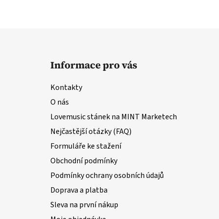
Z
á
Informace pro vás
p
a
Kontakty
t
O nás
í
Lovemusic stánek na MINT Marketech
Nejčastější otázky (FAQ)
Formuláře ke stažení
Obchodní podmínky
Podmínky ochrany osobních údajů
Doprava a platba
Sleva na první nákup