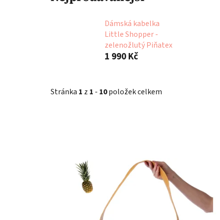
Dámská kabelka
Little Shopper -
zelenožlutý Piňatex
1 990 Kč
Stránka
1
z
1
-
10
položek celkem
V
ý
p
i
s