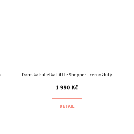
x
Dámská kabelka Little Shopper - černožlutý
Piňatex
1 990 Kč
DETAIL