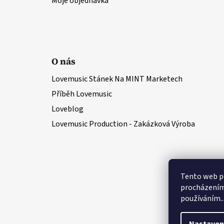
Moje objednávka
O nás
Lovemusic Stánek Na MINT Marketech
Příběh Lovemusic
Loveblog
Lovemusic Production - Zakázková Výroba
Tento web po
procházením 
používáním..