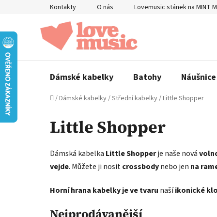
Přejít
Kontakty
O nás
Lovemusic stánek na MINT 
na
obsah
Dámské kabelky
Batohy
Náušnice
Domů
/
Dámské kabelky
/
Střední kabelky
/
Little Shopper
Little Shopper
Dámská kabelka
Little Shopper
je naše nová
voln
vejde
. Můžete ji nosit
crossbody
nebo jen
na ram
Horní hrana kabelky je ve tvaru
naší
ikonické kl
Nejprodávanější