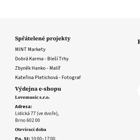
O
v
l
á
d
Spřátelené projekty
a
MINT Markety
c
í
Dobrá Karma - Bleší Trhy
p
Zbyněk Hanko - Malíř
r
Kateřina Pletichová - Fotograf
v
k
Výdejna e-shopu
y
Lovemusic s.r.o.
v
ý
Adresa:
p
Lidická 77 (ve dvoře),
i
Brno 602 00
s
Otevírací doba
u
Po, St:
10:00–17:00