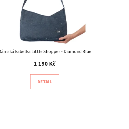
k
t
ů
Dámská kabelka Little Shopper - Diamond Blue
1 190 Kč
DETAIL