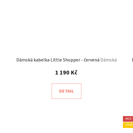
Dámská kabelka Little Shopper - červená
Dámská
kabelka Little Shopper | kabelky od Lovemusic
1 190 Kč
DETAIL
AKCE
VÝPR