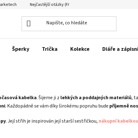
Marketech
Nejčastější otázky (FAQ)
Formuláře ke stažení
Šperky
Trička
Kolekce
Diáře a zápisn
očasová kabelka
. Šijeme ji z
lehkých a poddajných materiálů
, t
eni
. Každopádně se vám díky širokému popruhu bude
příjemně nos
opy
. Její střih je inspirován její starší sestřičkou,
nákupní kabelko