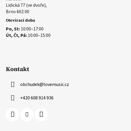
Lidická 77 (ve dvoře),
Brno 602 00
Otevírací doba
Po, St:
10:00–17:00
Út, Čt, Pá:
10:00–15:00
Kontakt
obchudek
@
lovemusic.cz
+420 608 914 936