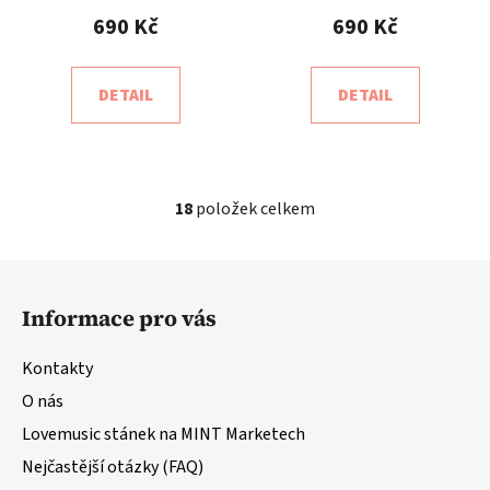
690 Kč
690 Kč
DETAIL
DETAIL
18
položek celkem
O
v
l
Z
á
á
d
Informace pro vás
p
a
a
c
Kontakty
t
í
O nás
í
p
r
Lovemusic stánek na MINT Marketech
v
Nejčastější otázky (FAQ)
k