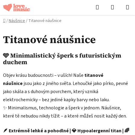
Přejít
Hledat
NÁKUPN
na
KOŠÍK
obsah
Domů
/
Náušnice
/
Titanové náušnice
Titanové náušnice
🩵
Minimalistický šperk s futuristickým
duchem
Objev krásu budoucnosti – v uších! Naše
titanové
náušnice
jsou jako z jiného světa. Lehoučké jako pírko, pevné
jako skála a s duhovým povrchem, který vzniká
elektrochemicky – bez jediné kapky barvy nebo laku.
✨ Minimalismus, technologie a šperk v jednom. Náušnice,
které tě nebudou nikdy tížit – a které můžeš nosit každý den.
🪶 Extrémně lehké a pohodlné | 💎 Hypoalergenní titan | 🌈