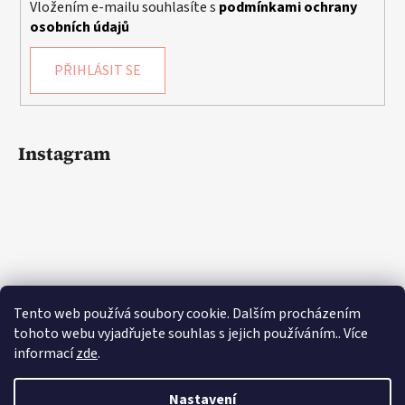
Vložením e-mailu souhlasíte s
podmínkami ochrany
osobních údajů
PŘIHLÁSIT SE
Instagram
Tento web používá soubory cookie. Dalším procházením
tohoto webu vyjadřujete souhlas s jejich používáním.. Více
informací
zde
.
Sledovat na Instagramu
Nastavení