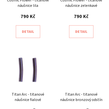
o
Cosmic Flower - titanové
Cosmic Flower - titanové
ů
náušnice lila
náušnice zelenkavé
d
u
790 Kč
790 Kč
k
t
DETAIL
DETAIL
ů
Titan Arc - titanové
Titan Arc - titanové
náušnice fialové
náušnice bronzový odstín