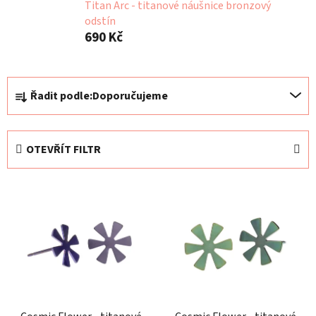
Titan Arc - titanové náušnice bronzový
odstín
690 Kč
Ř
Řadit podle:
Doporučujeme
a
z
e
OTEVŘÍT FILTR
n
í
V
p
ý
r
p
o
i
d
s
u
p
k
r
t