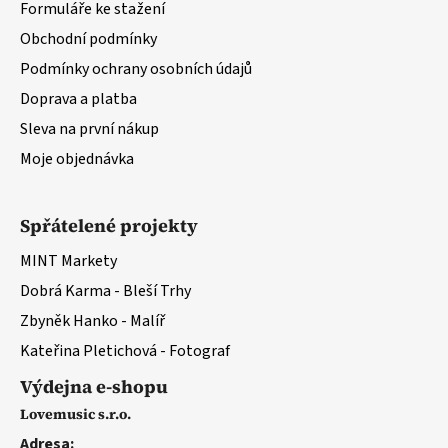
Formuláře ke stažení
y
v
Obchodní podmínky
ý
Podmínky ochrany osobních údajů
p
Doprava a platba
i
s
Sleva na první nákup
u
Moje objednávka
Spřátelené projekty
MINT Markety
Dobrá Karma - Bleší Trhy
Zbyněk Hanko - Malíř
Kateřina Pletichová - Fotograf
Výdejna e-shopu
Lovemusic s.r.o.
Adresa: