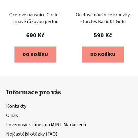
Ocelové náušnice Circle s
Ocelové náušnice kroužky
tmavě růžovou perlou
- Circles Basic 01 Gold
690 Kč
590 Kč
DO KOŠÍKU
DO KOŠÍKU
Z
á
Informace pro vás
p
a
Kontakty
t
O nás
í
Lovemusic stánek na MINT Marketech
Nejčastější otázky (FAQ)