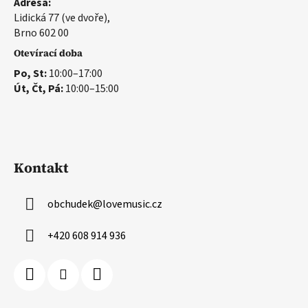
Adresa:
Lidická 77 (ve dvoře),
Brno 602 00
Otevírací doba
Po, St:
10:00–17:00
Út, Čt, Pá:
10:00–15:00
Kontakt
obchudek
@
lovemusic.cz
+420 608 914 936