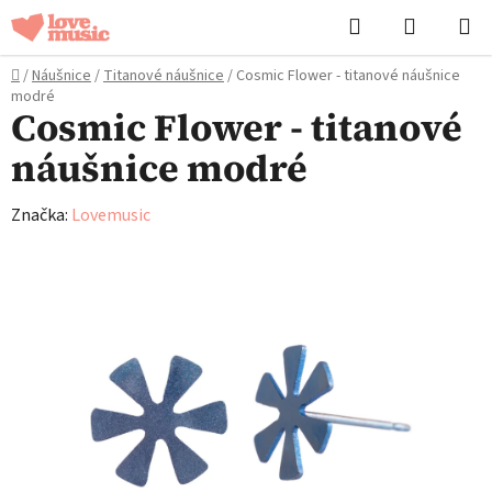
Přejít
Hledat
NÁKUPN
na
KOŠÍK
obsah
Domů
/
Náušnice
/
Titanové náušnice
/
Cosmic Flower - titanové náušnice
modré
Cosmic Flower - titanové
náušnice modré
Značka:
Lovemusic