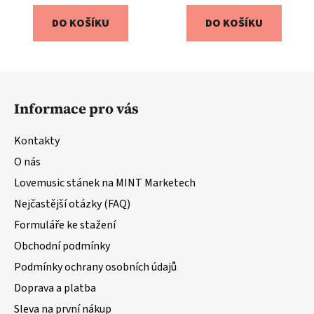
DO KOŠÍKU
DO KOŠÍKU
Z
á
Informace pro vás
p
a
Kontakty
t
O nás
í
Lovemusic stánek na MINT Marketech
Nejčastější otázky (FAQ)
Formuláře ke stažení
Obchodní podmínky
Podmínky ochrany osobních údajů
Doprava a platba
Sleva na první nákup