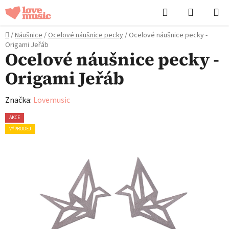
Přejít
Hledat
NÁKUPN
na
KOŠÍK
obsah
Domů
/
Náušnice
/
Ocelové náušnice pecky
/
Ocelové náušnice pecky -
Origami Jeřáb
Ocelové náušnice pecky -
Origami Jeřáb
Značka:
Lovemusic
AKCE
VÝPRODEJ