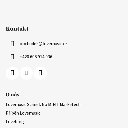
Kontakt
obchudek
@
lovemusic.cz
+420 608 914 936
O nás
Lovemusic Stánek Na MINT Marketech
Příběh Lovemusic
Loveblog