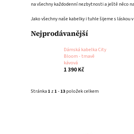
na všechny každodenní nezbytnosti a ještě něco na
Jako všechny naše kabelky i tuhle šijeme s láskou v 
Nejprodávanější
Dámská kabelka City
Bloom - tmavě
kávová
1 390 Kč
Stránka
1
z
1
-
13
položek celkem
V