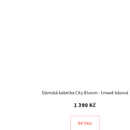
Dámská kabelka City Bloom - tmavě kávová
1 390 Kč
DETAIL