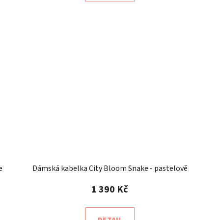
e
Dámská kabelka City Bloom Snake - pastelově
modrá
1 390 Kč
DETAIL