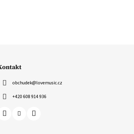
Kontakt
obchudek
@
lovemusic.cz
+420 608 914 936