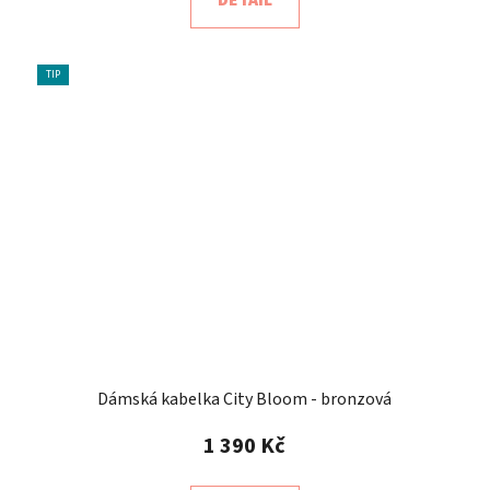
TIP
Dámská kabelka City Bloom - bronzová
1 390 Kč