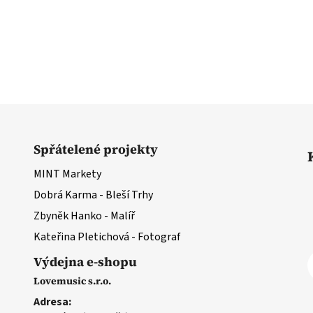
O
v
l
á
d
Spřátelené projekty
a
MINT Markety
c
í
Dobrá Karma - Bleší Trhy
p
Zbyněk Hanko - Malíř
r
Kateřina Pletichová - Fotograf
v
k
Výdejna e-shopu
y
Lovemusic s.r.o.
v
ý
Adresa: