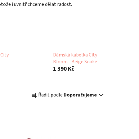
tože i uvnitř chceme dělat radost.
City
Dámská kabelka City
Bloom - Beige Snake
1 390 Kč
Ř
Řadit podle:
Doporučujeme
a
z
e
n
í
p