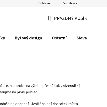
Přihlášení
Registrace
Obchodní podmínky
Podmínky ochrany osobních údajů
Dopra
PRÁZDNÝ KOŠÍK
NÁKUPNÍ
KOŠÍK
íky
Bytový design
Ostatní
Sleva
Love
ěstě, na rande i na výlet – přesně tak
univerzální
,
 zaujme na první pohled.
dnoduše ho odepneš. Uvnitř najdeš dostatek místa