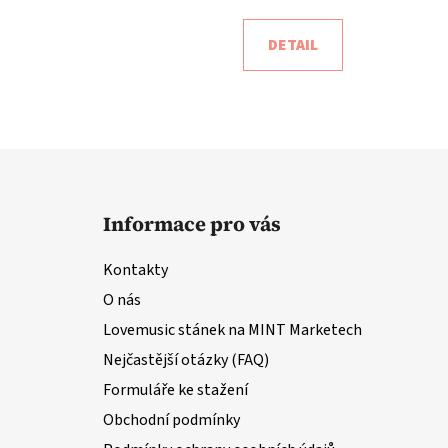
DETAIL
Z
á
Informace pro vás
p
a
Kontakty
t
O nás
í
Lovemusic stánek na MINT Marketech
Nejčastější otázky (FAQ)
Formuláře ke stažení
Obchodní podmínky