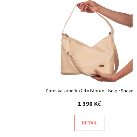
ý
p
i
s
p
r
o
d
u
k
t
Dámská kabelka City Bloom - Beige Snake
ů
1 390 Kč
DETAIL