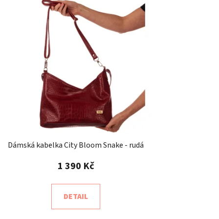
r
o
d
u
k
t
ů
Dámská kabelka City Bloom Snake - rudá
1 390 Kč
DETAIL