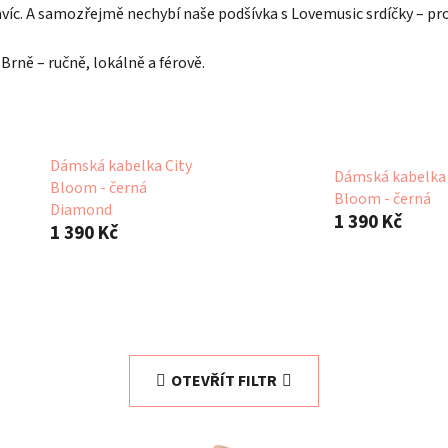
víc. A samozřejmě nechybí naše podšívka s Lovemusic srdíčky – pro
Brně – ručně, lokálně a férově.
Dámská kabelka City
Dámská kabelka 
Bloom - černá
Bloom - černá
Diamond
1 390 Kč
1 390 Kč
OTEVŘÍT FILTR