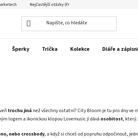
Marketech
Nejčastější otázky (FAQ)
Formuláře ke stažení
Šperky
Trička
Kolekce
Diáře a zápisn
oveň
trochu jiná
než všechny ostatní? City Bloom je tu pro dny ve m
ovým logem a ikonickou klopou Lovemusic jí dává
osobitost
, který
eno, nebo crossbody
, a když si chceš od popruhu odpočinout, je