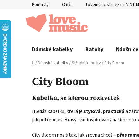
Přejít
Kontakty
O nás
Lovemusic stánek na MINT 
na
obsah
Dámské kabelky
Batohy
Náušnice
Domů
/
Dámské kabelky
/
Střední kabelky
/
City Bloom
City Bloom
Kabelka, se kterou rozkveteš
Hledáš kabelku, která je
stylová, praktická
a zár
jak potřebuješ. Hravý tvar inspirovaný naším srdc
City Bloom nosíš tak, jak zrovna chceš –
přes ram