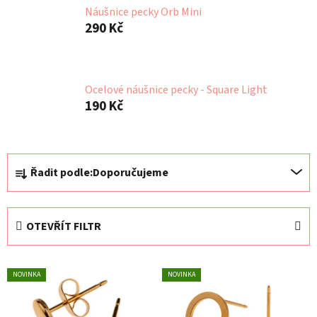
Náušnice pecky Orb Mini
290 Kč
Ocelové náušnice pecky - Square Light
190 Kč
Ř
Řadit podle:
Doporučujeme
a
z
e
OTEVŘÍT FILTR
n
í
V
p
NOVINKA
NOVINKA
ý
r
p
o