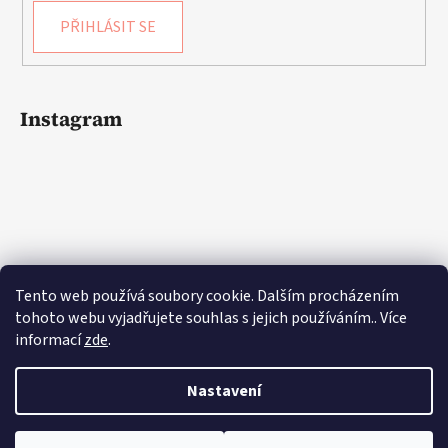
PŘIHLÁSIT SE
Instagram
Tento web používá soubory cookie. Dalším procházením
tohoto webu vyjadřujete souhlas s jejich používáním.. Více
informací
zde
.
Sledovat na Instagramu
Nastavení