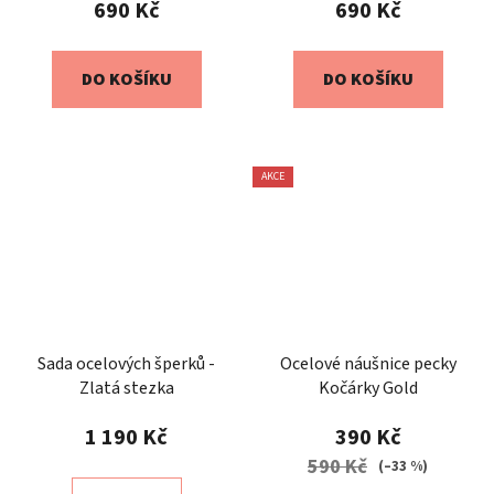
690 Kč
690 Kč
DO KOŠÍKU
DO KOŠÍKU
AKCE
Sada ocelových šperků -
Ocelové náušnice pecky
Zlatá stezka
Kočárky Gold
1 190 Kč
390 Kč
590 Kč
(–33 %)