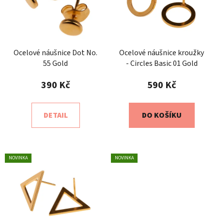
i
d
s
u
p
k
r
t
o
Ocelové náušnice Dot No.
Ocelové náušnice kroužky
ů
55 Gold
- Circles Basic 01 Gold
d
u
390 Kč
590 Kč
k
t
DETAIL
DO KOŠÍKU
ů
NOVINKA
NOVINKA