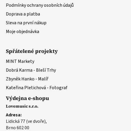
ý
Podmínky ochrany osobních údajů
p
Doprava a platba
i
s
Sleva na první nákup
u
Moje objednávka
Spřátelené projekty
MINT Markety
Dobrá Karma - Bleší Trhy
Zbyněk Hanko - Malíř
Kateřina Pletichová - Fotograf
Výdejna e-shopu
Lovemusic s.r.o.
Adresa:
Lidická 77 (ve dvoře),
Brno 602 00