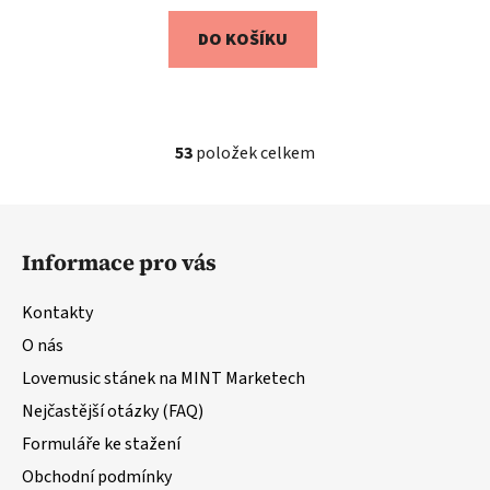
DO KOŠÍKU
53
položek celkem
O
v
l
Z
á
á
d
Informace pro vás
p
a
a
c
Kontakty
t
í
O nás
í
p
r
Lovemusic stánek na MINT Marketech
v
Nejčastější otázky (FAQ)
k
Formuláře ke stažení
y
v
Obchodní podmínky