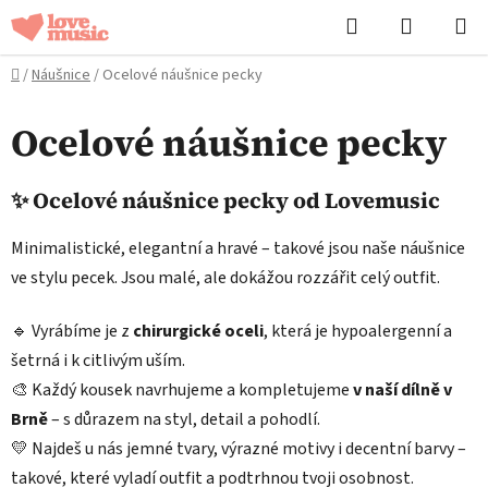
Přejít
Hledat
NÁKUPN
na
KOŠÍK
obsah
Domů
/
Náušnice
/
Ocelové náušnice pecky
Ocelové náušnice pecky
✨ Ocelové náušnice pecky od Lovemusic
Minimalistické, elegantní a hravé – takové jsou naše náušnice
ve stylu pecek. Jsou malé, ale dokážou rozzářit celý outfit.
🔹 Vyrábíme je z
chirurgické oceli
, která je hypoalergenní a
šetrná i k citlivým uším.
🎨 Každý kousek navrhujeme a kompletujeme
v naší dílně v
Brně
– s důrazem na styl, detail a pohodlí.
💛 Najdeš u nás jemné tvary, výrazné motivy i decentní barvy –
takové, které vyladí outfit a podtrhnou tvoji osobnost.