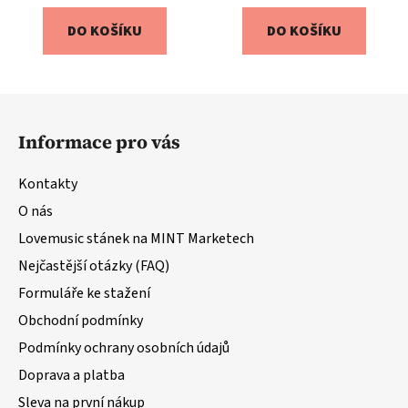
DO KOŠÍKU
DO KOŠÍKU
Z
á
Informace pro vás
p
a
Kontakty
t
O nás
í
Lovemusic stánek na MINT Marketech
Nejčastější otázky (FAQ)
Formuláře ke stažení
Obchodní podmínky
Podmínky ochrany osobních údajů
Doprava a platba
Sleva na první nákup