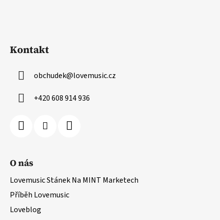
Kontakt
obchudek
@
lovemusic.cz
+420 608 914 936
O nás
Lovemusic Stánek Na MINT Marketech
Příběh Lovemusic
Loveblog