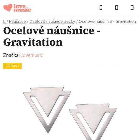
Přejít
Hledat
NÁKUPN
na
KOŠÍK
obsah
Domů
/
Náušnice
/
Ocelové náušnice pecky
/
Ocelové náušnice - Gravitation
Ocelové náušnice -
Gravitation
Značka:
Lovemusic
VÝPRODEJ