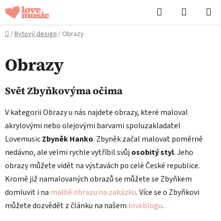
Přejít
Hledat
NÁKUPN
na
KOŠÍK
obsah
Domů
/
Bytový design
/
Obrazy
Obrazy
Svět Zbyňkovýma očima
V kategorii Obrazy u nás najdete obrazy, které maloval
akrylovými nebo olejovými barvami spoluzakladatel
Lovemusic
Zbyněk Hanko
. Zbyněk začal malovat poměrně
nedávno, ale velmi rychle vytříbil svůj
osobitý styl
. Jeho
obrazy můžete vidět na výstavách po celé České republice.
Kromě již namalovaných obrazů se můžete se Zbyňkem
domluvit i na
malbě obrazu na zakázku
. Více se o Zbyňkovi
můžete dozvědět z článku na našem
loveblogu
.