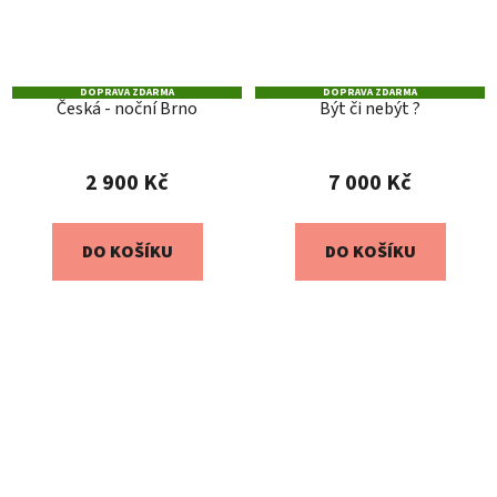
DOPRAVA ZDARMA
DOPRAVA ZDARMA
Česká - noční Brno
Být či nebýt ?
2 900 Kč
7 000 Kč
DO KOŠÍKU
DO KOŠÍKU