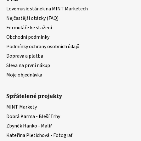
í
p
r
Lovemusic stánek na MINT Marketech
v
Nejčastější otázky (FAQ)
k
Formuláře ke stažení
y
v
Obchodní podmínky
ý
Podmínky ochrany osobních údajů
p
Doprava a platba
i
s
Sleva na první nákup
u
Moje objednávka
Spřátelené projekty
MINT Markety
Dobrá Karma - Bleší Trhy
Zbyněk Hanko - Malíř
Kateřina Pletichová - Fotograf