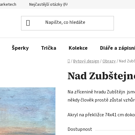
Marketech
Nejčastější otázky (FAQ)
Formuláře ke stažení
Šperky
Trička
Kolekce
Diáře a zápisn
Domů
/
Bytový design
/
Obrazy
/
Nad Zubš
Nad Zubštejn
Na zřícenině hradu Zubštějn jsme
někdy člověk prostě zůstal vzhůr
Akryl na překližce 74x41 cm doko
Dostupnost