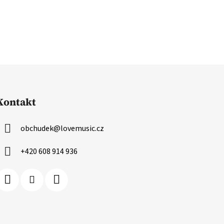
Kontakt
obchudek
@
lovemusic.cz
+420 608 914 936