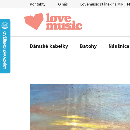
Přejít
Kontakty
O nás
Lovemusic stánek na MINT 
na
obsah
Dámské kabelky
Batohy
Náušnice