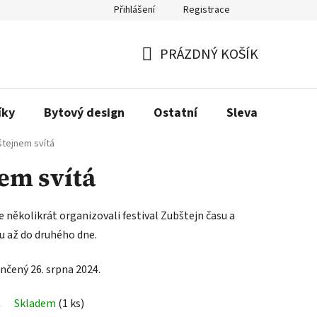
Přihlášení
Registrace
Obchodní podmínky
Podmínky ochrany osobních údajů
Dopra
PRÁZDNÝ KOŠÍK
NÁKUPNÍ
KOŠÍK
íky
Bytový design
Ostatní
Sleva
Love
tejnem svítá
em svítá
 několikrát organizovali festival Zubštejn času a
u až do druhého dne.
nčený 26. srpna 2024.
Skladem
(1 ks)