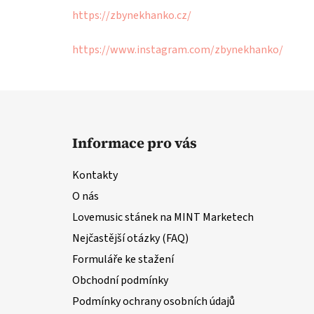
https://zbynekhanko.cz/
https://www.instagram.com/zbynekhanko/
Z
á
Informace pro vás
p
a
Kontakty
t
O nás
í
Lovemusic stánek na MINT Marketech
Nejčastější otázky (FAQ)
Formuláře ke stažení
Obchodní podmínky
Podmínky ochrany osobních údajů