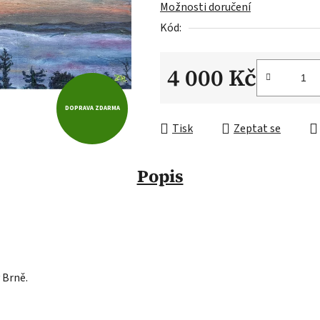
Možnosti doručení
Kód:
4 000 Kč
Měrná cena:
DOPRAVA ZDARMA
Tisk
Zeptat se
Popis
 Brně.