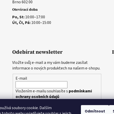
Brno 602 00
Otevírací doba
Po, St:
10:00–17:00
Út, Čt, Pá:
10:00–15:00
Odebírat newsletter
Vložte svůj e-mail a my vám budeme zasílat
informace o nových produktech na našem e-shopu.
E-mail
Vložením e-mailu souhlasíte s
podmínkami
ochrany osobních údajů
užívá soubory cookie. Dalším
PŘIHLÁSIT SE
Odmítnout
tohoto webu vyjadřujete souhlas s jejich