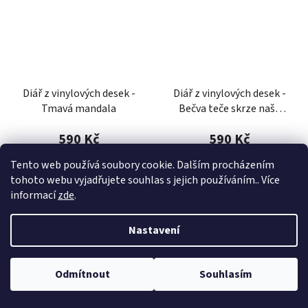
Diář z vinylových desek -
Diář z vinylových desek -
Tmavá mandala
Bečva teče skrze naše
srdce
590 Kč
590 Kč
Tento web používá soubory cookie. Dalším procházením
tohoto webu vyjadřujete souhlas s jejich používáním.. Více
DETAIL
DETAIL
informací
zde
.
Nastavení
Odmítnout
Souhlasím