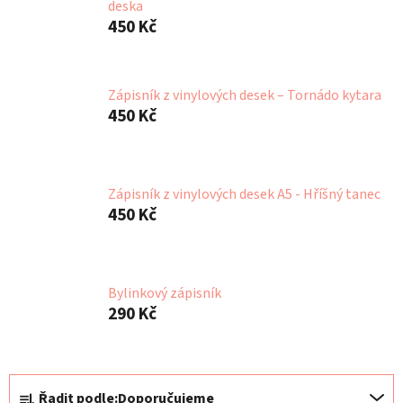
deska
450 Kč
Zápisník z vinylových desek – Tornádo kytara
450 Kč
Zápisník z vinylových desek A5 - Hříšný tanec
450 Kč
Bylinkový zápisník
290 Kč
Ř
Řadit podle:
Doporučujeme