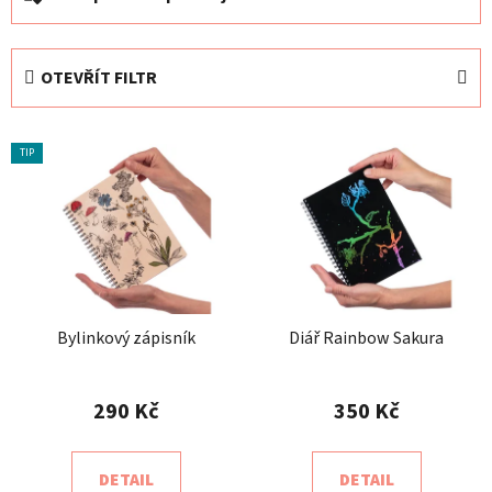
a
z
e
OTEVŘÍT FILTR
n
í
V
p
TIP
ý
r
p
o
i
d
s
u
p
k
r
t
o
Bylinkový zápisník
Diář Rainbow Sakura
ů
d
u
290 Kč
350 Kč
k
t
DETAIL
DETAIL
ů