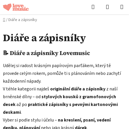
Přejít
Hledat
NÁKUPN
na
KOŠÍK
obsah
Domů
/
Diáře a zápisníky
Diáře a zápisníky
📝 Diáře a zápisníky Lovemusic
Udělej si radost krásným papírovým parťákem, který tě
provede celým rokem, pomůže ti s plánováním nebo zachytí
každodenní nápady.
V téhle kategorii najdeš
originální diáře a zápisníky
z naší
brněnské dílny – od
stylových kousků z gramofonových
desek
až po
praktické zápisníky s pevnými kartonovými
deskami
.
Vyber si podle stylu i účelu –
na kreslení, psaní, vedení
deníku, plánování
nebo jako krásný
dárek
.