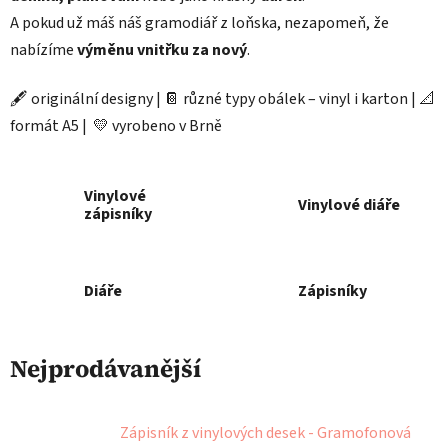
A pokud už máš náš gramodiář z loňska, nezapomeň, že
nabízíme
výměnu vnitřku za nový
.
🖋️ originální designy | 📔 různé typy obálek – vinyl i karton | 📐
formát A5 | 💛 vyrobeno v Brně
Vinylové
Vinylové diáře
zápisníky
Diáře
Zápisníky
Nejprodávanější
Zápisník z vinylových desek - Gramofonová