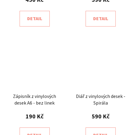
450 Kč
590 Kč
DETAIL
DETAIL
Zápisník z vinylových
Diář z vinylových desek -
desek A6 - bez linek
Spirála
190 Kč
590 Kč