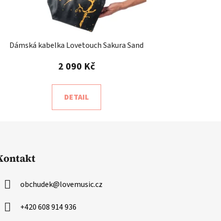
Dámská kabelka Lovetouch Sakura Sand
2 090 Kč
DETAIL
Kontakt
obchudek
@
lovemusic.cz
+420 608 914 936