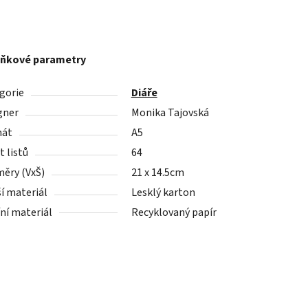
ňkové parametry
gorie
Diáře
gner
Monika Tajovská
mát
A5
 listů
64
ěry (VxŠ)
21 x 14.5cm
ší materiál
Lesklý karton
řní materiál
Recyklovaný papír