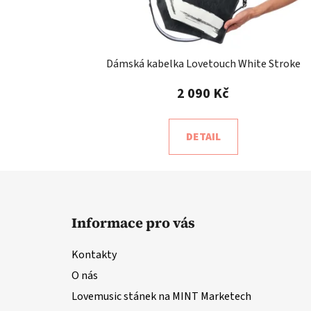
Dámská kabelka Lovetouch White Stroke
2 090 Kč
DETAIL
Z
á
Informace pro vás
p
a
Kontakty
t
O nás
í
Lovemusic stánek na MINT Marketech