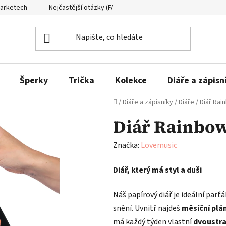
Marketech
Nejčastější otázky (FAQ)
Formuláře ke stažení
Šperky
Trička
Kolekce
Diáře a zápisn
Domů
/
Diáře a zápisníky
/
Diáře
/
Diář Rai
Diář Rainbo
Značka:
Lovemusic
Diář, který má styl a duši
Náš papírový diář je ideální parť
snění. Uvnitř najdeš
měsíční plá
má každý týden vlastní
dvoustr