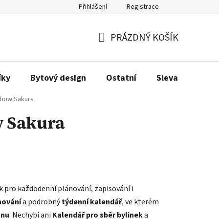
Přihlášení
Registrace
Obchodní podmínky
Podmínky ochrany osobních údajů
Dopra
PRÁZDNÝ KOŠÍK
NÁKUPNÍ
KOŠÍK
íky
Bytový design
Ostatní
Sleva
Love
nbow Sakura
w Sakura
ák pro každodenní plánování, zapisování i
nování
a podrobný
týdenní kalendář
, ve kterém
anu
. Nechybí ani
Kalendář pro sběr bylinek
a