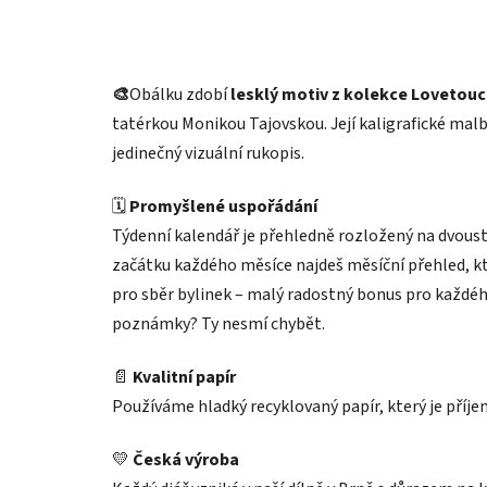
🎨
Obálku zdobí
lesklý motiv z kolekce Lovetou
tatérkou Monikou Tajovskou. Její kaligrafické malb
jedinečný vizuální rukopis.
🗓️
Promyšlené uspořádání
Týdenní kalendář je přehledně rozložený na dvoust
začátku každého měsíce najdeš měsíční přehled, kt
pro sběr bylinek – malý radostný bonus pro každého
poznámky? Ty nesmí chybět.
📄
Kvalitní papír
Používáme hladký recyklovaný papír, který je příjemn
💛
Česká výroba