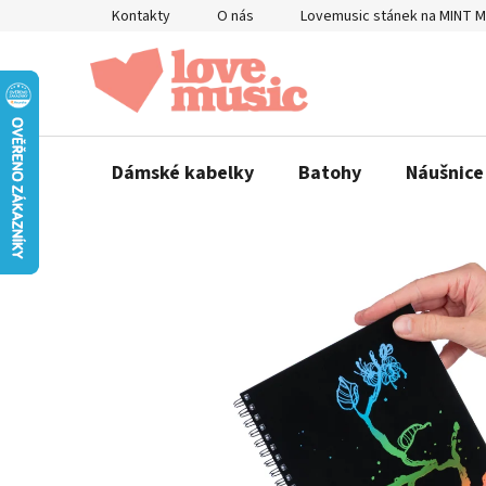
Přejít
Kontakty
O nás
Lovemusic stánek na MINT 
na
obsah
Dámské kabelky
Batohy
Náušnice