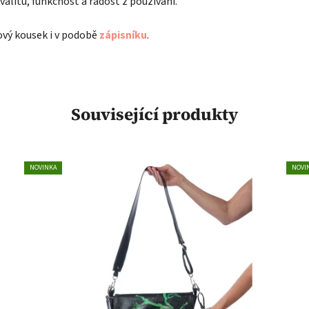
valitu, funkčnost a radost z používání.
ový kousek i v podobě
zápisníku
.
Související produkty
NOVINKA
NOVI