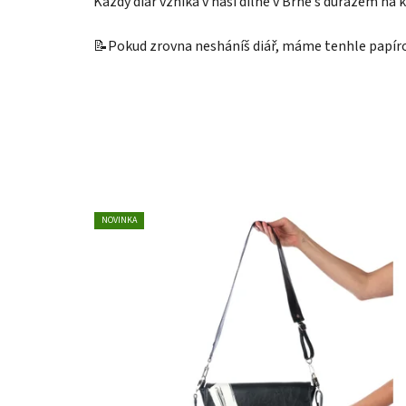
Každý diář vzniká v naší dílně v Brně s důrazem na k
📝Pokud zrovna nesháníš diář, máme tenhle papír
NOVINKA