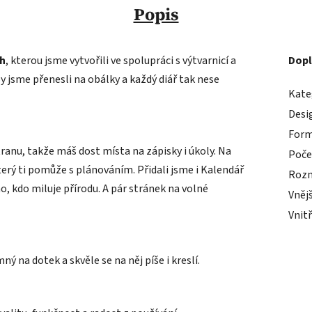
Popis
ch
, kterou jsme vytvořili ve spolupráci s výtvarnicí a
Dopl
y jsme přenesli na obálky a každý diář tak nese
Kate
Desi
For
ranu, takže máš dost místa na zápisky i úkoly. Na
Počet
erý ti pomůže s plánováním. Přidali jsme i Kalendář
Rozm
, kdo miluje přírodu. A pár stránek na volné
Vněj
Vnit
ý na dotek a skvěle se na něj píše i kreslí.