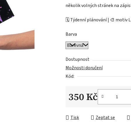
několik volných stránek na zápis
🗓️ Týdenní plánování | 🎨 motiv
Barva
Dostupnost
Možnosti doručení
Kód:
350 Kč
Měrná cena:
Tisk
Zeptat se