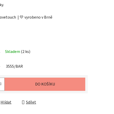
ky.
 Lovetouch | 💛 vyrobeno v Brně
Skladem
(2 ks)
3555/BAR
DO KOŠÍKU
Hlídat
Sdílet