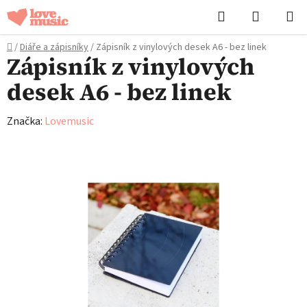
Přejít
Hledat
NÁKUPN
na
KOŠÍK
obsah
Domů
/
Diáře a zápisníky
/
Zápisník z vinylových desek A6 - bez linek
Zápisník z vinylových
desek A6 - bez linek
Značka:
Lovemusic