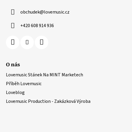
obchudek
@
lovemusic.cz
+420 608 914 936
O nás
Lovemusic Stánek Na MINT Marketech
Příběh Lovemusic
Loveblog
Lovemusic Production - Zakázková Výroba