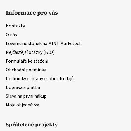
Z
á
Informace pro vás
p
a
Kontakty
t
O nás
í
Lovemusic stánek na MINT Marketech
Nejčastější otázky (FAQ)
Formuláře ke stažení
Obchodní podmínky
Podmínky ochrany osobních údajů
Doprava a platba
Sleva na první nákup
Moje objednávka
Spřátelené projekty