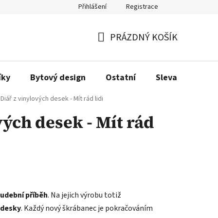
Přihlášení
Registrace
Obchodní podmínky
Podmínky ochrany osobních údajů
Dopra
PRÁZDNÝ KOŠÍK
NÁKUPNÍ
KOŠÍK
íky
Bytový design
Ostatní
Sleva
Love
Diář z vinylových desek - Mít rád lidi
vých desek - Mít rád
udební příběh
. Na jejich výrobu totiž
 desky
. Každý nový škrábanec je pokračováním