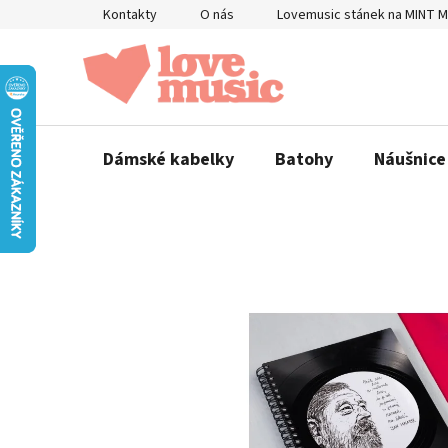
Přejít
Kontakty
O nás
Lovemusic stánek na MINT 
na
obsah
Dámské kabelky
Batohy
Náušnice