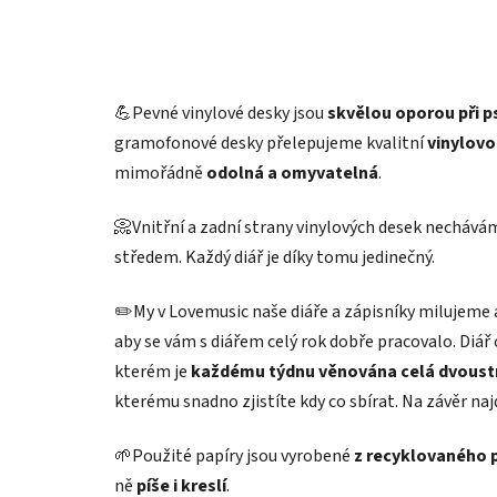
💪Pevné vinylové desky jsou
skvělou oporou při p
gramofonové desky přelepujeme kvalitní
vinylov
mimořádně
odolná a omyvatelná
.
📀Vnitřní a zadní strany vinylových desek necháv
středem. Každý diář je díky tomu jedinečný.
✏️My v Lovemusic naše diáře a zápisníky milujeme a
aby se vám s diářem celý rok dobře pracovalo. Diář
kterém je
každému týdnu věnována celá dvoust
kterému snadno zjistíte kdy co sbírat. Na závěr na
🌱Použité papíry jsou vyrobené
z recyklovaného 
ně
píše i kreslí
.