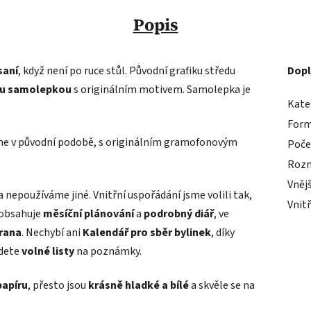
Popis
saní
, když není po ruce stůl. Původní grafiku středu
Dopl
ou samolepkou
s originálním motivem. Samolepka je
Kate
For
áme v původní podobě, s originálním gramofonovým
Počet
Rozm
Vněj
 nepoužíváme jiné. Vnitřní uspořádání jsme volili tak,
Vnit
 obsahuje
měsíční plánování
a
podrobný diář
, ve
rana
. Nechybí ani
Kalendář pro sběr bylinek
, díky
jdete
volné listy
na poznámky.
papíru
, přesto jsou
krásně hladké a bílé
a skvěle se na