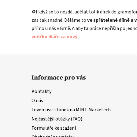
♻️I když se to nezdá, udělat tolik dírek do gramofo
zas tak snadné. Děláme to
ve spřátelené dílně u 
přímo u nás v Brně. A aby ta práce nepřišla po jed
vnitřku diáře za nový
.
Z
á
Informace pro vás
p
a
Kontakty
t
O nás
í
Lovemusic stánek na MINT Marketech
Nejčastější otázky (FAQ)
Formuláře ke stažení