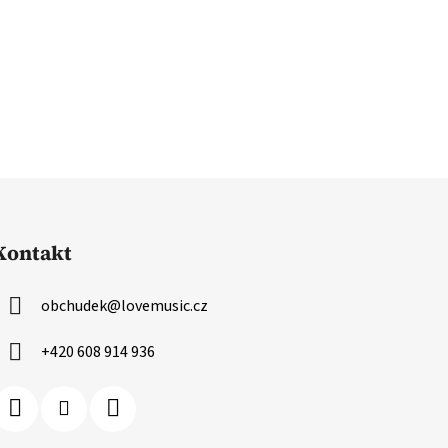
Kontakt
obchudek
@
lovemusic.cz
+420 608 914 936