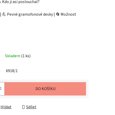
 Kdo ji asi poslouchal?
 | 💪 Pevné gramofonové desky | 🔄 Možnost
Skladem
(1 ks)
6918/1
DO KOŠÍKU
Hlídat
Sdílet