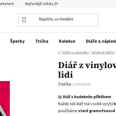
Marketech
Nejčastější otázky (FAQ)
Formuláře ke stažení
Šperky
Trička
Kolekce
Diáře a zápisn
Domů
/
Diáře a zápisníky
/
Vinylové diáře
/
Diář z vinylo
lidi
Značka:
Lovemusic
📖
Diář s hudebním příběhem
Každý náš diář má v sobě vyrytý
h
používáme
staré gramofonové