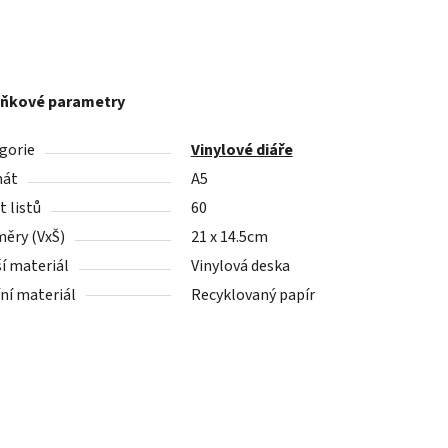
ňkové parametry
gorie
Vinylové diáře
mát
A5
 listů
60
ěry (VxŠ)
21 x 14.5cm
ší materiál
Vinylová deska
řní materiál
Recyklovaný papír