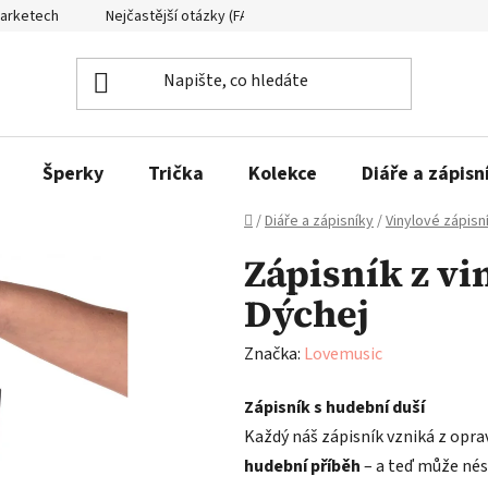
Marketech
Nejčastější otázky (FAQ)
Formuláře ke stažení
Šperky
Trička
Kolekce
Diáře a zápisn
Domů
/
Diáře a zápisníky
/
Vinylové zápisn
Zápisník z vi
Dýchej
Značka:
Lovemusic
Zápisník s hudební duší
Každý náš zápisník vzniká z opr
hudební příběh
– a teď může nést