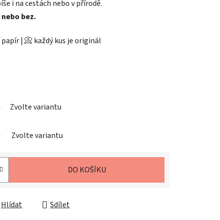
še i na cestách nebo v přírodě.
i nebo bez.
 papír | 📀 každý kus je originál
Zvolte variantu
Zvolte variantu
DO KOŠÍKU
Hlídat
Sdílet