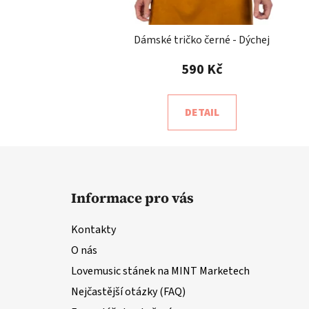
Dámské tričko černé - Dýchej
590 Kč
DETAIL
Z
á
Informace pro vás
p
a
Kontakty
t
O nás
í
Lovemusic stánek na MINT Marketech
Nejčastější otázky (FAQ)