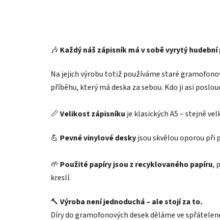
🎶
Každý náš zápisník má v sobě vyrytý hudební 
Na jejich výrobu totiž používáme staré gramofono
příběhu, který má deska za sebou. Kdo ji asi poslou
📏
Velikost zápisníku
je klasických A5 – stejně velk
💪
Pevné vinylové desky
jsou skvělou oporou při p
🌱
Použité papíry jsou z recyklovaného papíru
, 
kreslí.
🔨
Výroba není jednoduchá – ale stojí za to.
Díry do gramofonových desek děláme ve spřátelené