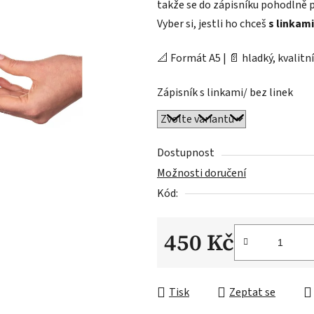
takže se do zápisníku pohodlně pí
Vyber si, jestli ho chceš
s linkam
📐 Formát A5 | 📄 hladký, kvalitní
Zápisník s linkami/ bez linek
Dostupnost
Možnosti doručení
Kód:
450 Kč
Měrná cena:
Tisk
Zeptat se