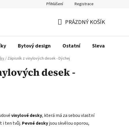
Přihlášení
Registrace
Obchodní podmínky
Podmínky ochrany osobních údajů
Dopra
PRÁZDNÝ KOŠÍK
NÁKUPNÍ
KOŠÍK
íky
Bytový design
Ostatní
Sleva
Love
íky
/
Zápisník z vinylových desek - Dýchej
nylových desek -
avdové
vinylové desky
, která má za sebou vlastní
 i ten tvůj.
Pevné desky
jsou skvělou oporou,