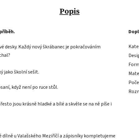
Popis
příběh.
Dopl
Kate
vé desky. Každý nový škrábanec je pokračováním
chal?
Desi
For
ý jako školní sešit.
Mate
Počet
saní, když není po ruce stůl.
Rozm
přesto jsou krásně hladké a bílé a skvěle se na ně píše i
 dílně u Valašského Meziříčí a zápisníky kompletujeme