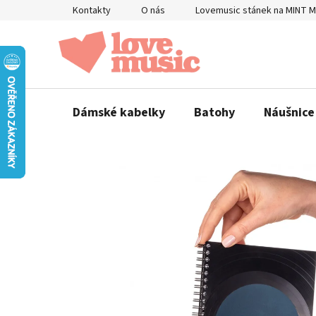
Přejít
Kontakty
O nás
Lovemusic stánek na MINT 
na
obsah
Dámské kabelky
Batohy
Náušnice