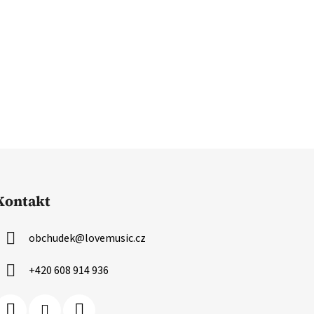
Kontakt
obchudek
@
lovemusic.cz
+420 608 914 936