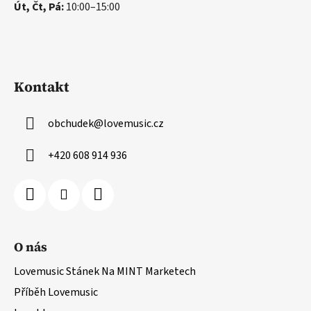
Út, Čt, Pá:
10:00–15:00
Kontakt
obchudek
@
lovemusic.cz
+420 608 914 936
O nás
Lovemusic Stánek Na MINT Marketech
Příběh Lovemusic