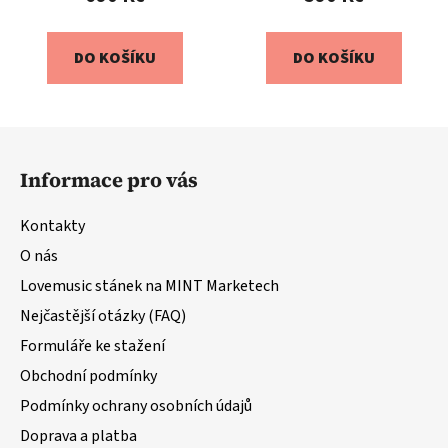
DO KOŠÍKU
DO KOŠÍKU
Z
á
Informace pro vás
p
a
Kontakty
t
O nás
í
Lovemusic stánek na MINT Marketech
Nejčastější otázky (FAQ)
Formuláře ke stažení
Obchodní podmínky
Podmínky ochrany osobních údajů
Doprava a platba