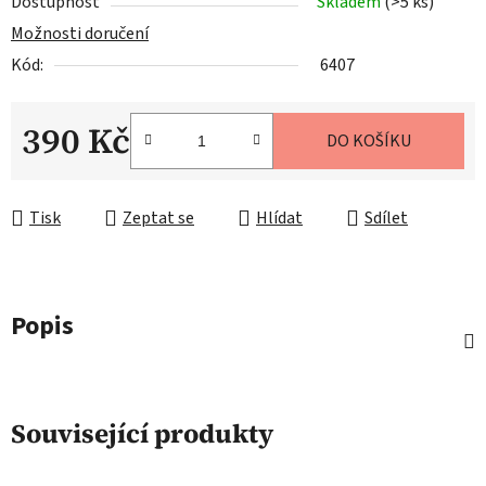
Dostupnost
Skladem
(>5 ks)
Možnosti doručení
Kód:
6407
390 Kč
DO KOŠÍKU
Měrná cena:
Tisk
Zeptat se
Hlídat
Sdílet
Popis
Související produkty