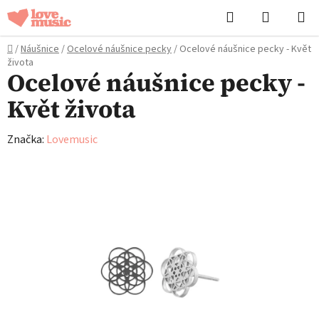
Přejít
Hledat
NÁKUPN
na
KOŠÍK
obsah
Domů
/
Náušnice
/
Ocelové náušnice pecky
/
Ocelové náušnice pecky - Květ
života
Ocelové náušnice pecky -
Květ života
Značka:
Lovemusic