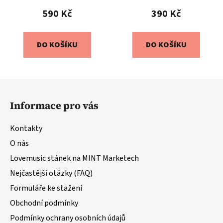
590 Kč
390 Kč
DO KOŠÍKU
DO KOŠÍKU
Z
á
Informace pro vás
p
a
Kontakty
t
O nás
í
Lovemusic stánek na MINT Marketech
Nejčastější otázky (FAQ)
Formuláře ke stažení
Obchodní podmínky
Podmínky ochrany osobních údajů