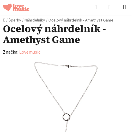
Přejít
Hledat
NÁKUPN
na
KOŠÍK
obsah
Domů
/
Šperky
/
Náhrdelníky
/
Ocelový náhrdelník - Amethyst Game
Ocelový náhrdelník -
Amethyst Game
Značka:
Lovemusic