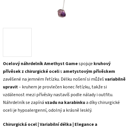
Ocelový náhrdelník Amethyst Game
spojuje
kruhový
přívěsek z chirurgické oceli
s
ametystovým přívěskem
zavěšené na jemném řetízku. Délku nošení si můžeš
variabilně
upravit
– kruhem je provlečen konec řetízku, takže si
vzdálenost mezi přívěsky nastavíš podle nálady i outfitu.
Náhrdelník se zapíná
vzadu na karabinku
a díky chirurgické
oceli je hypoalergenní, odolný a krásně lesklý.
Chirurgická ocel | Variabilní délka | Elegance a