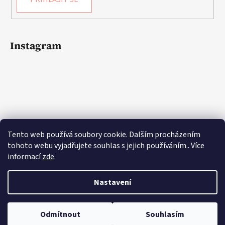
Instagram
Tento web používá soubory cookie. Dalším procházením
tohoto webu vyjadřujete souhlas s jejich používáním.. Více
informací
zde
.
Sledovat na Instagramu
Nastavení
Odmítnout
Souhlasím
Vytvořil Shoptet