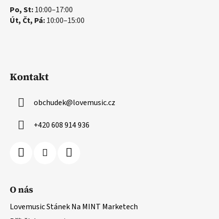
Po, St:
10:00–17:00
Út, Čt, Pá:
10:00–15:00
Kontakt
obchudek
@
lovemusic.cz
+420 608 914 936
O nás
Lovemusic Stánek Na MINT Marketech