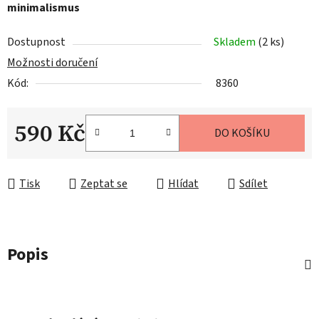
minimalismus
Dostupnost
Skladem
(2 ks)
Možnosti doručení
Kód:
8360
590 Kč
DO KOŠÍKU
Měrná cena:
Tisk
Zeptat se
Hlídat
Sdílet
Popis