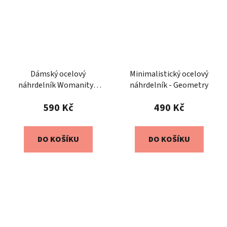
Dámský ocelový
Minimalistický ocelový
náhrdelník Womanity -
náhrdelník - Geometry
Spojení živlů
590 Kč
490 Kč
DO KOŠÍKU
DO KOŠÍKU