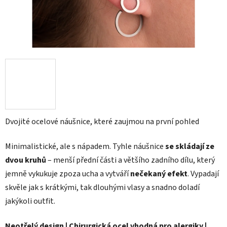
Dvojité ocelové náušnice, které zaujmou na první pohled
Minimalistické, ale s nápadem. Tyhle náušnice
se skládají ze
dvou kruhů
– menší přední části a většího zadního dílu, který
jemně vykukuje zpoza ucha a vytváří
nečekaný efekt
. Vypadají
skvěle jak s krátkými, tak dlouhými vlasy a snadno doladí
jakýkoli outfit.
Neotřelý design | Chirurgická ocel vhodná pro alergiky |