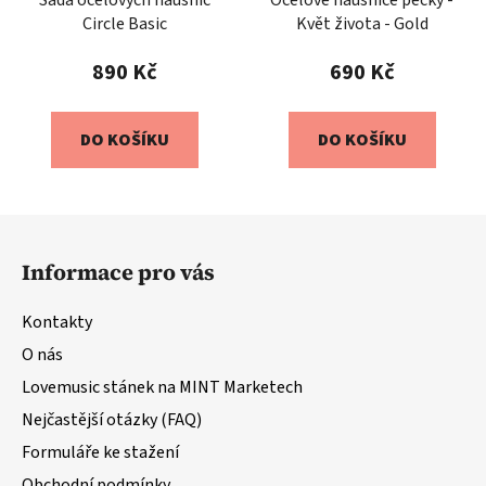
Sada ocelových náušnic
Ocelové náušnice pecky -
Circle Basic
Květ života - Gold
890 Kč
690 Kč
DO KOŠÍKU
DO KOŠÍKU
Z
á
Informace pro vás
p
a
Kontakty
t
O nás
í
Lovemusic stánek na MINT Marketech
Nejčastější otázky (FAQ)
Formuláře ke stažení
Obchodní podmínky