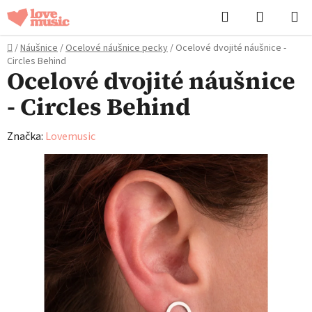
Přejít
Hledat
NÁKUPN
na
KOŠÍK
obsah
Domů
/
Náušnice
/
Ocelové náušnice pecky
/
Ocelové dvojité náušnice -
Circles Behind
Ocelové dvojité náušnice
- Circles Behind
Značka:
Lovemusic