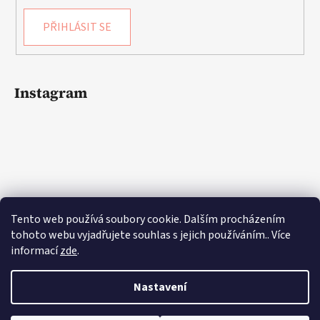
PŘIHLÁSIT SE
Instagram
Tento web používá soubory cookie. Dalším procházením
tohoto webu vyjadřujete souhlas s jejich používáním.. Více
informací
zde
.
Sledovat na Instagramu
Nastavení