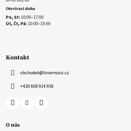
Brno 602 00
Otevírací doba
Po, St:
10:00–17:00
Út, Čt, Pá:
10:00–15:00
Kontakt
obchudek
@
lovemusic.cz
+420 608 914 936
O nás