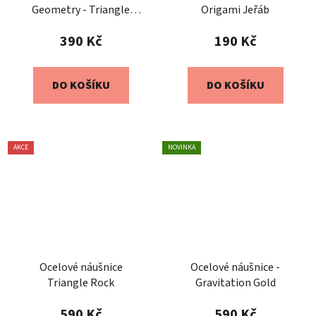
Geometry - Triangle
Origami Jeřáb
Reverse
390 Kč
190 Kč
DO KOŠÍKU
DO KOŠÍKU
AKCE
NOVINKA
Ocelové náušnice
Ocelové náušnice -
Triangle Rock
Gravitation Gold
590 Kč
590 Kč