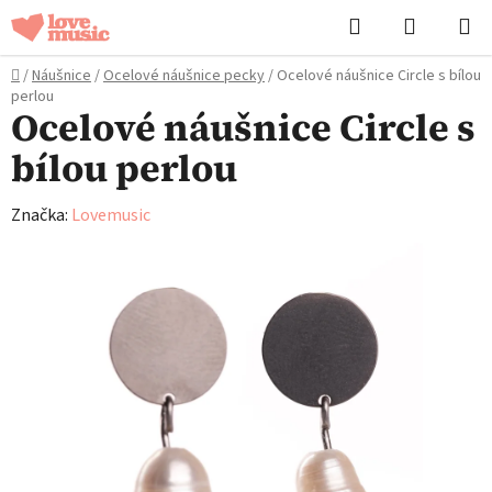
Přejít
Hledat
NÁKUPN
na
KOŠÍK
obsah
Domů
/
Náušnice
/
Ocelové náušnice pecky
/
Ocelové náušnice Circle s bílou
perlou
Ocelové náušnice Circle s
bílou perlou
Značka:
Lovemusic