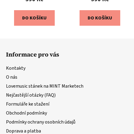
DO KOŠÍKU
DO KOŠÍKU
Z
á
Informace pro vás
p
a
Kontakty
t
O nás
í
Lovemusic stánek na MINT Marketech
Nejčastější otázky (FAQ)
Formuláře ke stažení
Obchodní podmínky
Podmínky ochrany osobních údajů
Doprava a platba