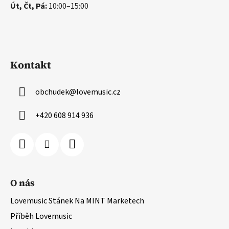
Út, Čt, Pá:
10:00–15:00
Kontakt
obchudek
@
lovemusic.cz
+420 608 914 936
O nás
Lovemusic Stánek Na MINT Marketech
Příběh Lovemusic