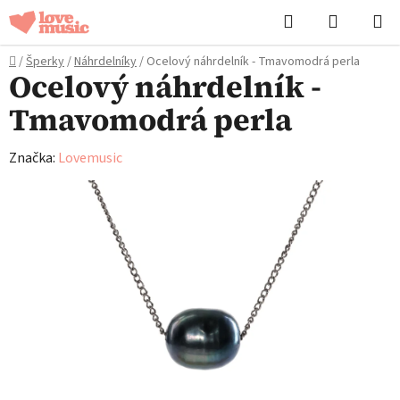
Přejít
Hledat
NÁKUPN
na
KOŠÍK
obsah
Domů
/
Šperky
/
Náhrdelníky
/
Ocelový náhrdelník - Tmavomodrá perla
Ocelový náhrdelník -
Tmavomodrá perla
Značka:
Lovemusic