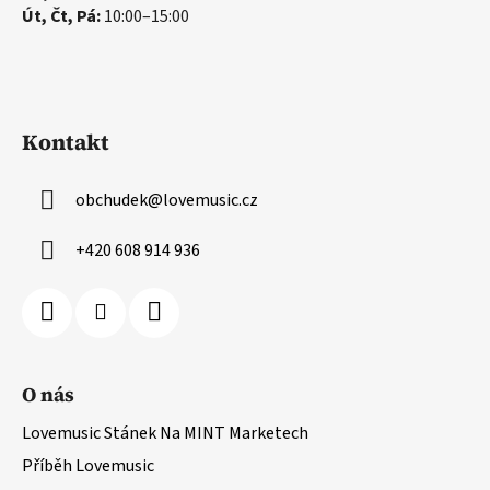
Út, Čt, Pá:
10:00–15:00
Kontakt
obchudek
@
lovemusic.cz
+420 608 914 936
O nás
Lovemusic Stánek Na MINT Marketech
Příběh Lovemusic