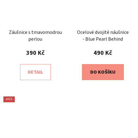
Záušnice s tmavomodrou
Ocelové dvojité náušnice
perlou
- Blue Pearl Behind
390 Kč
490 Kč
DETAIL
DO KOŠÍKU
AKCE