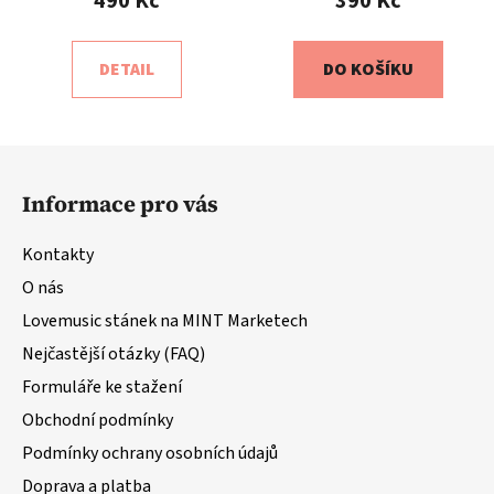
490 Kč
390 Kč
DETAIL
DO KOŠÍKU
Z
á
Informace pro vás
p
a
Kontakty
t
O nás
í
Lovemusic stánek na MINT Marketech
Nejčastější otázky (FAQ)
Formuláře ke stažení
Obchodní podmínky
Podmínky ochrany osobních údajů
Doprava a platba