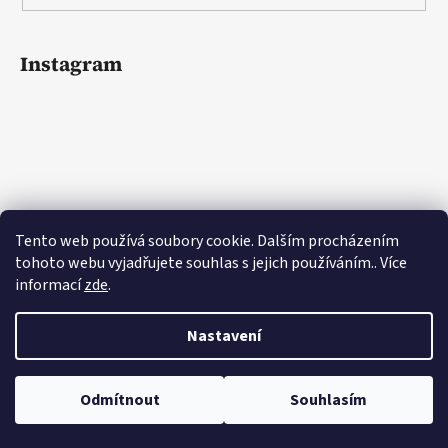
Instagram
Tento web používá soubory cookie. Dalším procházením
tohoto webu vyjadřujete souhlas s jejich používáním.. Více
informací
zde
.
Sledovat na Instagramu
Nastavení
Odmítnout
Souhlasím
Vytvořil Shoptet
Copyright 2026
Lovemusic.cz
. Všechna práva vyhrazena.