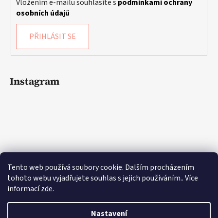
Vložením e-mailu souhlasíte s
podmínkami ochrany
osobních údajů
PŘIHLÁSIT SE
Instagram
Tento web používá soubory cookie. Dalším procházením
tohoto webu vyjadřujete souhlas s jejich používáním.. Více
informací
zde
.
Sledovat na Instagramu
Nastavení