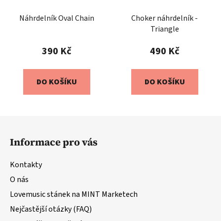
Náhrdelník Oval Chain
Choker náhrdelník -
Triangle
390 Kč
490 Kč
DO KOŠÍKU
DO KOŠÍKU
Z
á
Informace pro vás
p
a
Kontakty
t
O nás
í
Lovemusic stánek na MINT Marketech
Nejčastější otázky (FAQ)