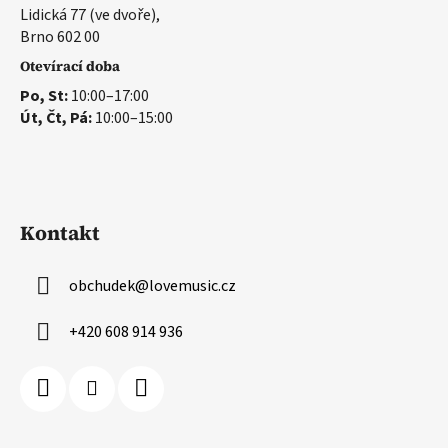
Lidická 77 (ve dvoře),
Brno 602 00
Otevírací doba
Po, St:
10:00–17:00
Út, Čt, Pá:
10:00–15:00
Kontakt
obchudek
@
lovemusic.cz
+420 608 914 936