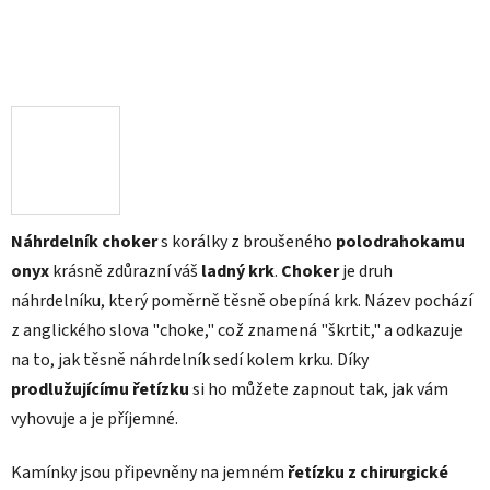
Náhrdelník choker
s korálky z broušeného
polodrahokamu
onyx
krásně zdůrazní váš
ladný krk
.
Choker
je druh
náhrdelníku, který poměrně těsně obepíná krk. Název pochází
z anglického slova "choke," což znamená "škrtit," a odkazuje
na to, jak těsně náhrdelník sedí kolem krku. Díky
prodlužujícímu řetízku
si ho můžete zapnout tak, jak vám
vyhovuje a je příjemné.
Kamínky jsou připevněny na jemném
řetízku z chirurgické