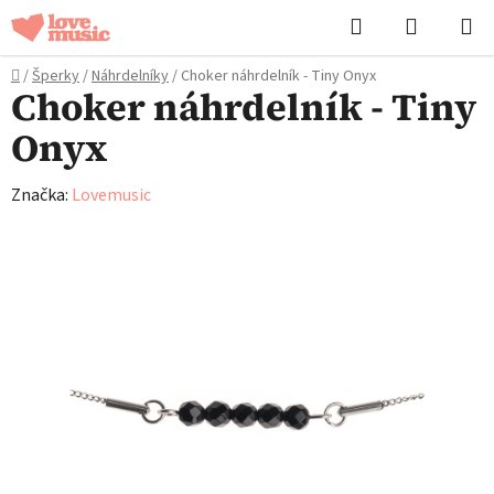
Přejít
Hledat
NÁKUPN
na
KOŠÍK
obsah
Domů
/
Šperky
/
Náhrdelníky
/
Choker náhrdelník - Tiny Onyx
Choker náhrdelník - Tiny
Onyx
Značka:
Lovemusic