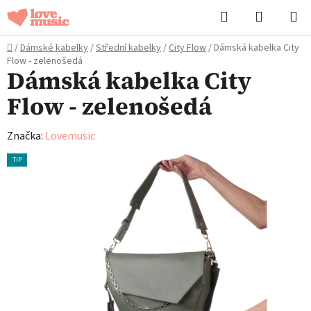
Přejít
Hledat
NÁKUPN
na
KOŠÍK
obsah
Domů
/
Dámské kabelky
/
Střední kabelky
/
City Flow
/
Dámská kabelka City
Flow - zelenošedá
Dámská kabelka City
Flow - zelenošedá
Značka:
Lovemusic
TIP