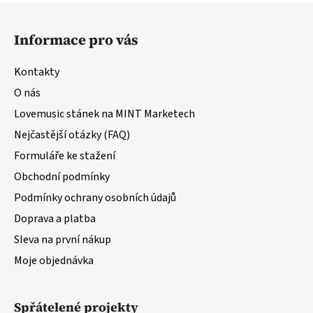
Z
á
Informace pro vás
p
a
Kontakty
t
O nás
í
Lovemusic stánek na MINT Marketech
Nejčastější otázky (FAQ)
Formuláře ke stažení
Obchodní podmínky
Podmínky ochrany osobních údajů
Doprava a platba
Sleva na první nákup
Moje objednávka
Spřátelené projekty