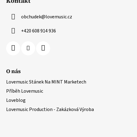
Kontakt
obchudek
@
lovemusic.cz
+420 608 914 936
O nás
Lovemusic Stánek Na MINT Marketech
Příběh Lovemusic
Loveblog
Lovemusic Production - Zakázková Výroba