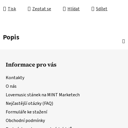
Tisk
Zeptat se
Hlídat
Sdílet
Popis
Z
á
Informace pro vás
p
a
Kontakty
t
O nás
í
Lovemusic stánek na MINT Marketech
Nejčastější otázky (FAQ)
Formuláře ke stažení
Obchodní podmínky