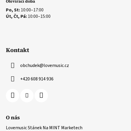
Otevírací doba
Po, St:
10:00–17:00
Út, Čt, Pá:
10:00–15:00
Kontakt
obchudek
@
lovemusic.cz
+420 608 914 936
O nás
Lovemusic Stánek Na MINT Marketech