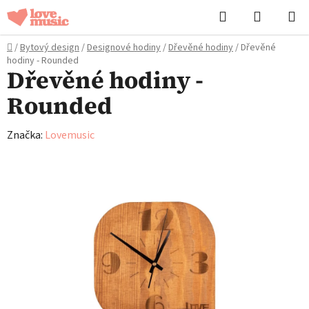
Přejít
Hledat
NÁKUPN
na
KOŠÍK
obsah
Domů
/
Bytový design
/
Designové hodiny
/
Dřevěné hodiny
/
Dřevěné
hodiny - Rounded
Dřevěné hodiny -
Rounded
Značka:
Lovemusic