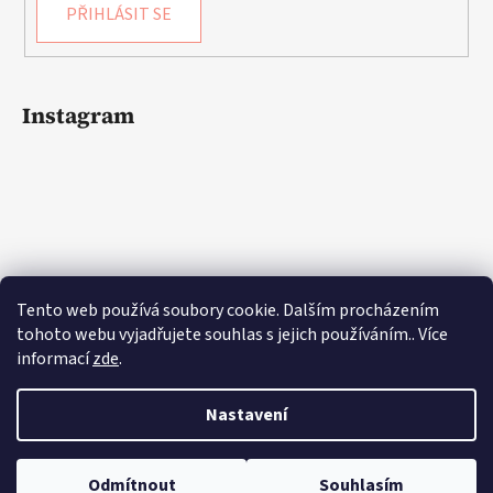
PŘIHLÁSIT SE
Instagram
Tento web používá soubory cookie. Dalším procházením
tohoto webu vyjadřujete souhlas s jejich používáním.. Více
informací
zde
.
Sledovat na Instagramu
Nastavení
Odmítnout
Souhlasím
Vytvořil Shoptet