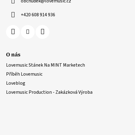
obchudek
@
lovemusic.cz
+420 608 914 936
O nás
Lovemusic Stánek Na MINT Marketech
Příběh Lovemusic
Loveblog
Lovemusic Production - Zakázková Výroba