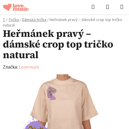
Přejít
Hledat
NÁKUPN
na
KOŠÍK
obsah
Domů
/
Trička
/
Dámská trička
/
Heřmánek pravý – dámské crop top tričko
natural
Heřmánek pravý –
dámské crop top tričko
natural
Značka:
Lovemusic