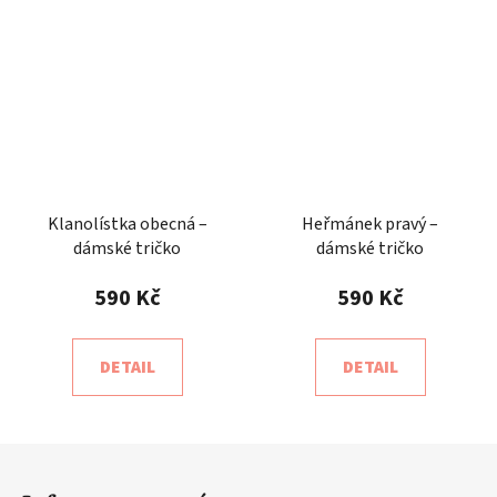
Klanolístka obecná –
Heřmánek pravý –
dámské tričko
dámské tričko
590 Kč
590 Kč
DETAIL
DETAIL
Z
á