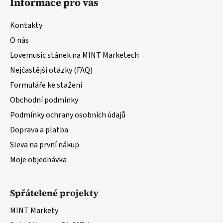
Informace pro vás
p
a
Kontakty
t
O nás
í
Lovemusic stánek na MINT Marketech
Nejčastější otázky (FAQ)
Formuláře ke stažení
Obchodní podmínky
Podmínky ochrany osobních údajů
Doprava a platba
Sleva na první nákup
Moje objednávka
Spřátelené projekty
MINT Markety