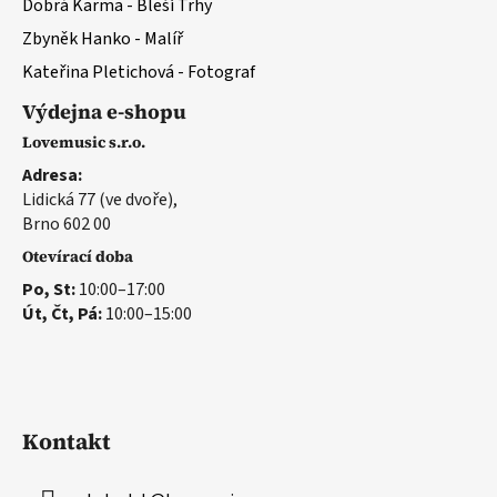
Dobrá Karma - Bleší Trhy
Zbyněk Hanko - Malíř
Kateřina Pletichová - Fotograf
Výdejna e-shopu
Lovemusic s.r.o.
Adresa:
Lidická 77 (ve dvoře),
Brno 602 00
Otevírací doba
Po, St:
10:00–17:00
Út, Čt, Pá:
10:00–15:00
Kontakt