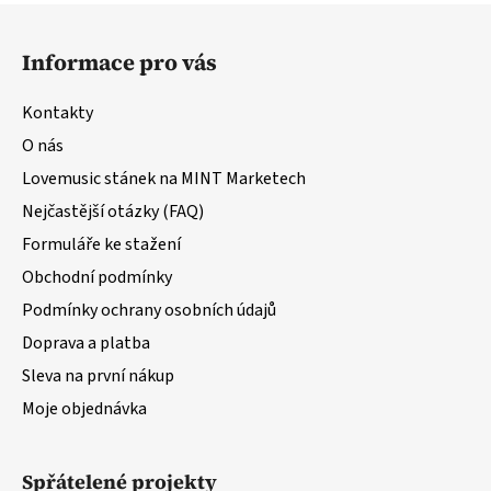
Z
á
Informace pro vás
p
a
Kontakty
t
O nás
í
Lovemusic stánek na MINT Marketech
Nejčastější otázky (FAQ)
Formuláře ke stažení
Obchodní podmínky
Podmínky ochrany osobních údajů
Doprava a platba
Sleva na první nákup
Moje objednávka
Spřátelené projekty