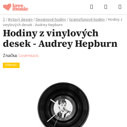
Přejít
Hledat
NÁKUPN
na
KOŠÍK
obsah
Domů
/
Bytový design
/
Designové hodiny
/
Gramofonové hodiny
/
Hodiny z
vinylových desek - Audrey Hepburn
Hodiny z vinylových
desek - Audrey Hepburn
Značka:
Lovemusic
VÝPRODEJ