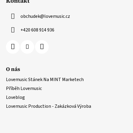
Kontakt
obchudek
@
lovemusic.cz
+420 608 914 936
O nás
Lovemusic Stánek Na MINT Marketech
Příběh Lovemusic
Loveblog
Lovemusic Production - Zakázková Výroba