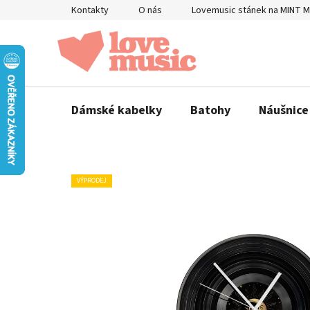
Přejít
Kontakty
O nás
Lovemusic stánek na MINT 
na
obsah
Dámské kabelky
Batohy
Náušnice
VÝPRODEJ