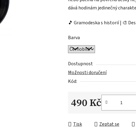
dává hodinám jedinečný charakte
🎵 Gramodeska s historií | 🎨 De
Barva
Dostupnost
Možnosti doručení
Kód:
490 Kč
Měrná cena:
Tisk
Zeptat se