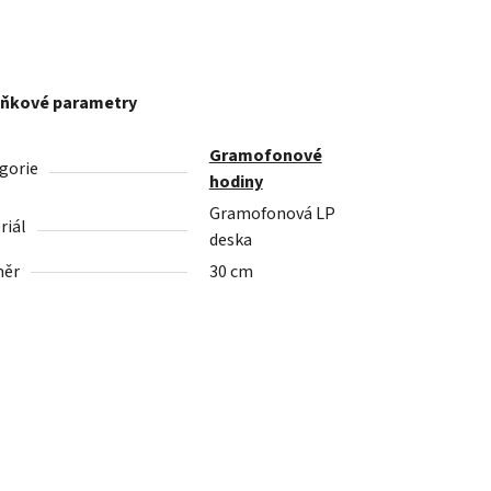
ňkové parametry
Gramofonové
gorie
hodiny
Gramofonová LP
riál
deska
měr
30 cm