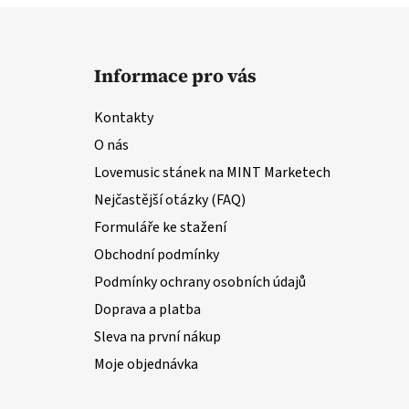
Z
á
Informace pro vás
p
a
Kontakty
t
O nás
í
Lovemusic stánek na MINT Marketech
Nejčastější otázky (FAQ)
Formuláře ke stažení
Obchodní podmínky
Podmínky ochrany osobních údajů
Doprava a platba
Sleva na první nákup
Moje objednávka