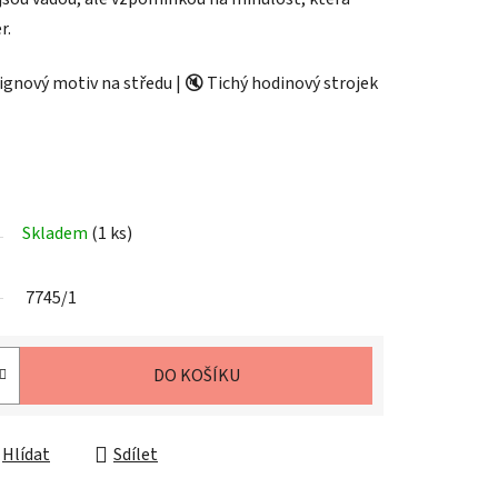
r.
signový motiv na středu | 🔇 Tichý hodinový strojek
Skladem
(1 ks)
7745/1
DO KOŠÍKU
Hlídat
Sdílet