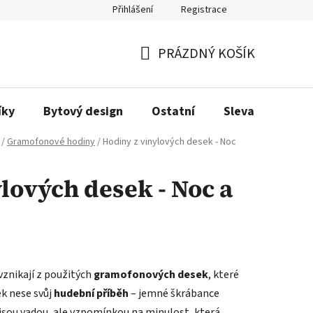
Přihlášení
Registrace
Obchodní podmínky
Podmínky ochrany osobních údajů
Dopra
PRÁZDNÝ KOŠÍK
NÁKUPNÍ
KOŠÍK
íky
Bytový design
Ostatní
Sleva
Love
/
Gramofonové hodiny
/
Hodiny z vinylových desek - Noc
lových desek - Noc a
vznikají z použitých
gramofonových desek
, které
ek nese svůj
hudební příběh
– jemné škrábance
jsou vadou, ale vzpomínkou na minulost, která