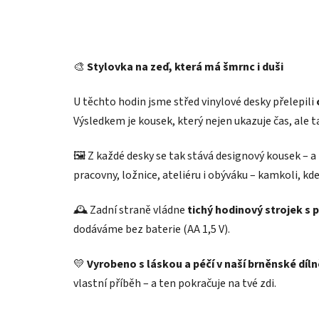
🎨
Stylovka na zeď, která má šmrnc i duši
U těchto hodin jsme střed vinylové desky přelepili
Výsledkem je kousek, který nejen ukazuje čas, ale 
🖼️ Z každé desky se tak stává designový kousek – a
pracovny, ložnice, ateliéru i obýváku – kamkoli, kd
🕰️ Zadní straně vládne
tichý hodinový strojek s
dodáváme bez baterie (AA 1,5 V).
💛
Vyrobeno s láskou a péčí v naší brněnské díln
vlastní příběh – a ten pokračuje na tvé zdi.