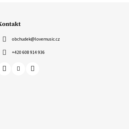
Kontakt
obchudek
@
lovemusic.cz
+420 608 914 936