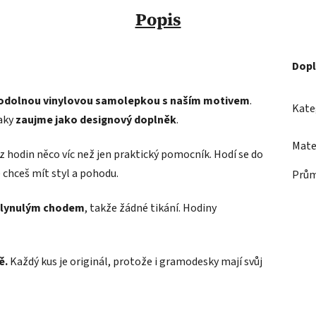
Popis
Dopl
odolnou vinylovou samolepkou s naším motivem
.
Kate
taky
zaujme jako designový doplněk
.
Mate
 z hodin něco víc než jen praktický pomocník. Hodí se do
e chceš mít styl a pohodu.
Prů
 plynulým chodem
, takže žádné tikání. Hodiny
ě.
Každý kus je originál, protože i gramodesky mají svůj