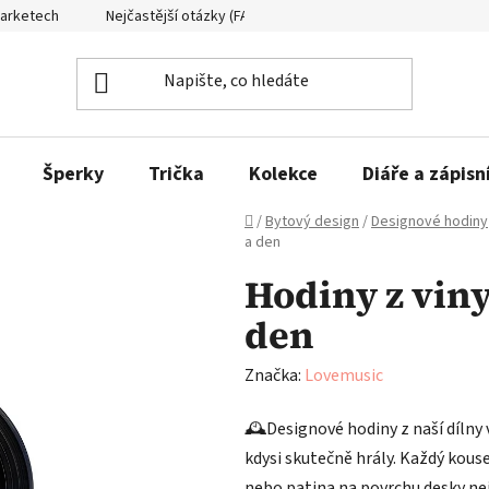
Marketech
Nejčastější otázky (FAQ)
Formuláře ke stažení
Šperky
Trička
Kolekce
Diáře a zápisn
Domů
/
Bytový design
/
Designové hodiny
a den
Hodiny z viny
den
Značka:
Lovemusic
🕰️
Designové hodiny z naší dílny 
kdysi skutečně hrály. Každý kous
nebo patina na povrchu desky ne