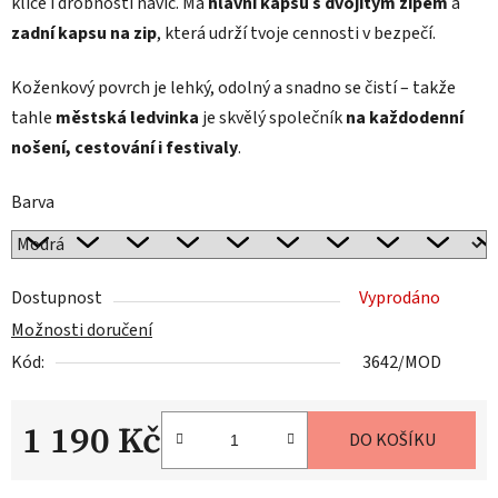
klíče i drobnosti navíc. Má
hlavní kapsu s dvojitým zipem
a
zadní kapsu na zip
, která udrží tvoje cennosti v bezpečí.
Koženkový povrch je lehký, odolný a snadno se čistí – takže
tahle
městská ledvinka
je skvělý společník
na každodenní
nošení, cestování i festivaly
.
Barva
Dostupnost
Vyprodáno
Možnosti doručení
Kód:
3642/MOD
1 190 Kč
DO KOŠÍKU
Měrná cena: