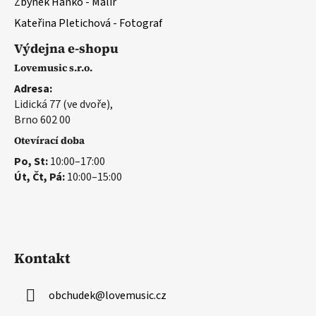
Zbyněk Hanko - Malíř
Kateřina Pletichová - Fotograf
Výdejna e-shopu
Lovemusic s.r.o.
Adresa:
Lidická 77 (ve dvoře),
Brno 602 00
Otevírací doba
Po, St:
10:00–17:00
Út, Čt, Pá:
10:00–15:00
Kontakt
obchudek
@
lovemusic.cz