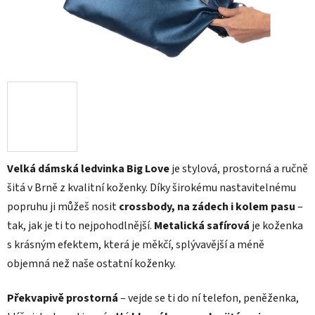
Velká dámská ledvinka Big Love
je stylová, prostorná a ručně
šitá v Brně z kvalitní koženky. Díky širokému nastavitelnému
popruhu ji můžeš nosit
crossbody, na zádech i kolem pasu
–
tak, jak je ti to nejpohodlnější.
Metalická safírová
je koženka
s krásným efektem, která je měkčí, splývavější a méně
objemná než naše ostatní koženky.
Překvapivě prostorná
– vejde se ti do ní telefon, peněženka,