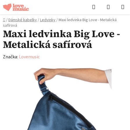
Přejít
Hledat
NÁKUPN
na
KOŠÍK
obsah
Domů
/
Dámské kabelky
/
Ledvinky
/
Maxi ledvinka Big Love - Metalická
safírová
Maxi ledvinka Big Love -
Metalická safírová
Značka:
Lovemusic