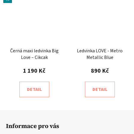
TIP
Černá maxi ledvinka Big
Ledvinka LOVE - Metro
Love – Cikcak
Metallic Blue
1 190 Kč
890 Kč
DETAIL
DETAIL
Z
á
Informace pro vás
p