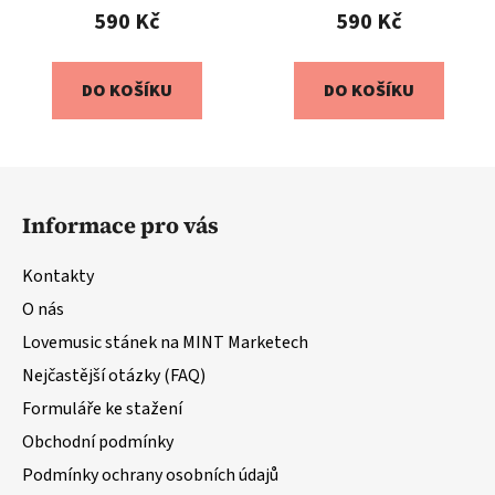
590 Kč
590 Kč
DO KOŠÍKU
DO KOŠÍKU
Z
á
Informace pro vás
p
a
Kontakty
t
O nás
í
Lovemusic stánek na MINT Marketech
Nejčastější otázky (FAQ)
Formuláře ke stažení
Obchodní podmínky
Podmínky ochrany osobních údajů