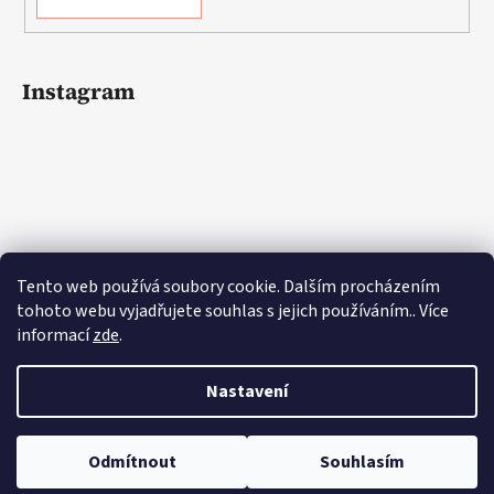
Instagram
Tento web používá soubory cookie. Dalším procházením
tohoto webu vyjadřujete souhlas s jejich používáním.. Více
informací
zde
.
Sledovat na Instagramu
Nastavení
Odmítnout
Souhlasím
Vytvořil Shoptet
Copyright 2026
Lovemusic.cz
. Všechna práva vyhrazena.