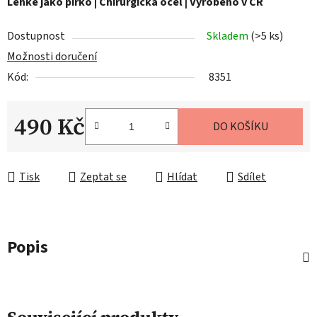
Lehké jako pírko | Chirurgická ocel | Vyrobeno v ČR
Dostupnost
Skladem
(>5 ks)
Možnosti doručení
Kód:
8351
490 Kč
DO KOŠÍKU
Měrná cena:
Tisk
Zeptat se
Hlídat
Sdílet
Popis