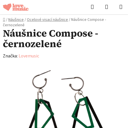
Přejít
Hledat
NÁKUPN
na
KOŠÍK
obsah
Domů
/
Náušnice
/
Ocelové visací náušnice
/
Náušnice Compose -
černozelené
Náušnice Compose -
černozelené
Značka:
Lovemusic