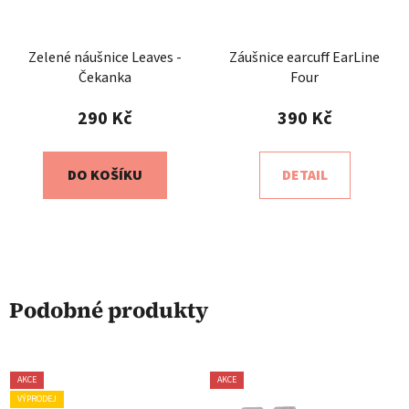
Zelené náušnice Leaves -
Záušnice earcuff EarLine
Čekanka
Four
290 Kč
390 Kč
DO KOŠÍKU
DETAIL
Podobné produkty
AKCE
AKCE
VÝPRODEJ