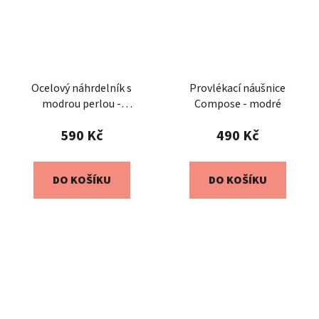
Ocelový náhrdelník s
Provlékací náušnice
modrou perlou -
Compose - modré
Compose
590 Kč
490 Kč
DO KOŠÍKU
DO KOŠÍKU