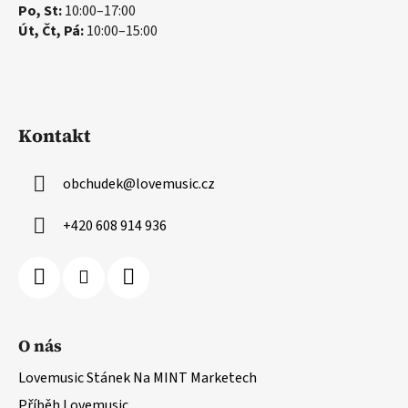
Po, St:
10:00–17:00
Út, Čt, Pá:
10:00–15:00
Kontakt
obchudek
@
lovemusic.cz
+420 608 914 936
O nás
Lovemusic Stánek Na MINT Marketech
Příběh Lovemusic