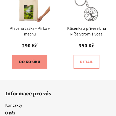
Plátěná taška - Pírko v
Klíčenka a přívěsek na
mechu
klíče Strom života
290 Kč
350 Kč
DO KOŠÍKU
DETAIL
Z
á
Informace pro vás
p
a
Kontakty
t
O nás