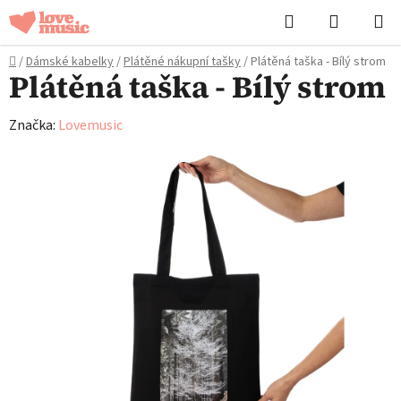
Přejít
Hledat
NÁKUPN
na
KOŠÍK
obsah
Domů
/
Dámské kabelky
/
Plátěné nákupní tašky
/
Plátěná taška - Bílý strom
Plátěná taška - Bílý strom
Značka:
Lovemusic