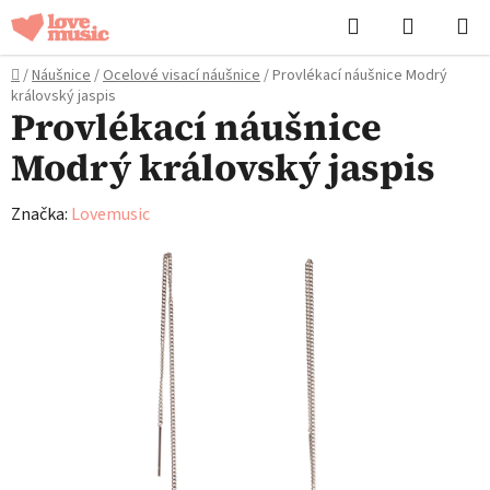
Přejít
Hledat
NÁKUPN
na
KOŠÍK
obsah
Domů
/
Náušnice
/
Ocelové visací náušnice
/
Provlékací náušnice Modrý
královský jaspis
Provlékací náušnice
Modrý královský jaspis
Značka:
Lovemusic