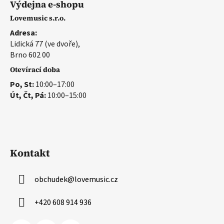
Výdejna e-shopu
Lovemusic s.r.o.
Adresa:
Lidická 77 (ve dvoře),
Brno 602 00
Otevírací doba
Po, St:
10:00–17:00
Út, Čt, Pá:
10:00–15:00
Kontakt
obchudek
@
lovemusic.cz
+420 608 914 936