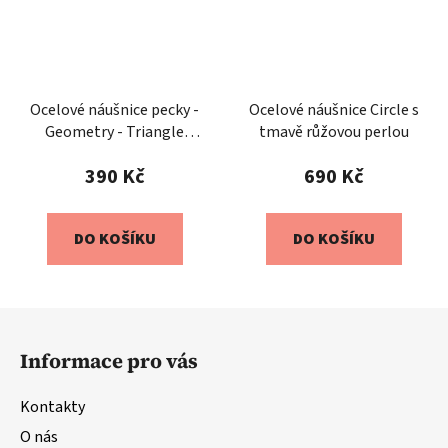
Ocelové náušnice pecky -
Ocelové náušnice Circle s
Geometry - Triangle
tmavě růžovou perlou
Reverse
390 Kč
690 Kč
DO KOŠÍKU
DO KOŠÍKU
Z
á
Informace pro vás
p
a
Kontakty
t
O nás