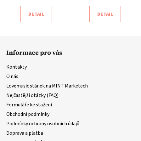
DETAIL
DETAIL
Z
á
Informace pro vás
p
a
Kontakty
t
O nás
í
Lovemusic stánek na MINT Marketech
Nejčastější otázky (FAQ)
Formuláře ke stažení
Obchodní podmínky
Podmínky ochrany osobních údajů
Doprava a platba