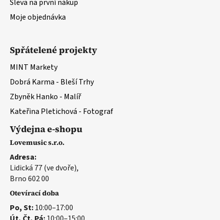
Sleva na první nákup
Moje objednávka
Spřátelené projekty
MINT Markety
Dobrá Karma - Bleší Trhy
Zbyněk Hanko - Malíř
Kateřina Pletichová - Fotograf
Výdejna e-shopu
Lovemusic s.r.o.
Adresa:
Lidická 77 (ve dvoře),
Brno 602 00
Otevírací doba
Po, St:
10:00–17:00
Út, Čt, Pá:
10:00–15:00