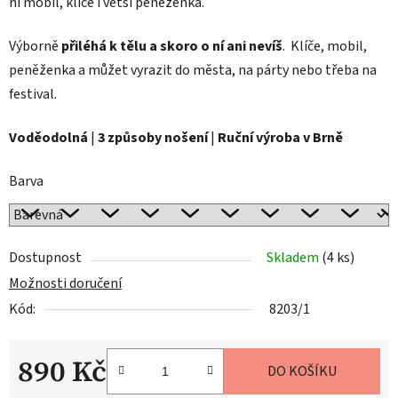
ní mobil, klíče i větší peněženka.
Výborně
přiléhá k tělu a skoro o ní ani nevíš
. Klíče, mobil,
peněženka a můžet vyrazit do města, na párty nebo třeba na
festival.
Voděodolná
|
3 způsoby nošení
|
Ruční výroba v Brně
Barva
Dostupnost
Skladem
(4 ks)
Možnosti doručení
Kód:
8203/1
890 Kč
DO KOŠÍKU