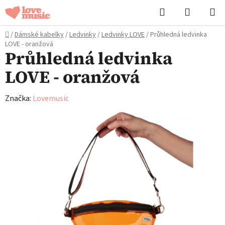
Přejít
Hledat
NÁKUPN
na
KOŠÍK
obsah
Domů
/
Dámské kabelky
/
Ledvinky
/
Ledvinky LOVE
/
Průhledná ledvinka
LOVE - oranžová
Průhledná ledvinka
LOVE - oranžová
Značka:
Lovemusic