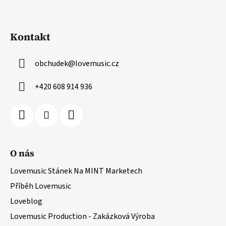
Kontakt
obchudek
@
lovemusic.cz
+420 608 914 936
O nás
Lovemusic Stánek Na MINT Marketech
Příběh Lovemusic
Loveblog
Lovemusic Production - Zakázková Výroba