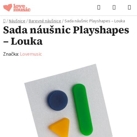
Přejít
Hledat
NÁKUPN
na
KOŠÍK
obsah
Domů
/
Náušnice
/
Barevné náušnice
/
Sada náušnic Playshapes – Louka
Sada náušnic Playshapes
– Louka
Značka:
Lovemusic