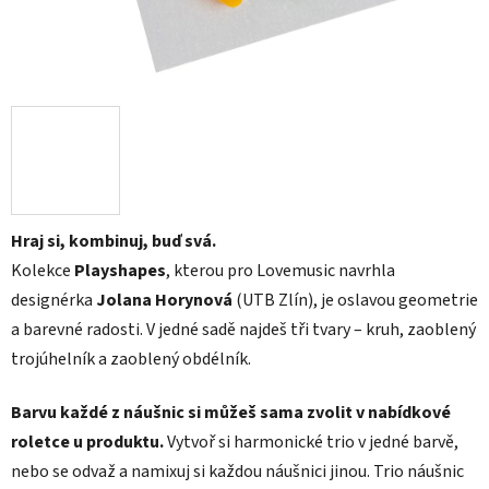
Hraj si, kombinuj, buď svá.
Kolekce
Playshapes
, kterou pro Lovemusic navrhla
designérka
Jolana Horynová
(UTB Zlín), je oslavou geometrie
a barevné radosti. V jedné sadě najdeš tři tvary – kruh, zaoblený
trojúhelník a zaoblený obdélník.
Barvu každé z náušnic si můžeš sama zvolit v nabídkové
roletce u produktu.
Vytvoř si harmonické trio v jedné barvě,
nebo se odvaž a namixuj si každou náušnici jinou. Trio náušnic