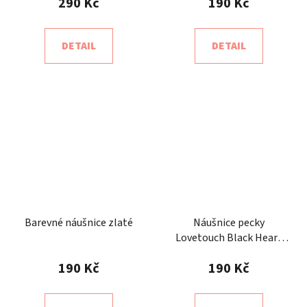
290 Kč
190 Kč
DETAIL
DETAIL
Barevné náušnice zlaté
Náušnice pecky
Lovetouch Black Heart
Line
190 Kč
190 Kč