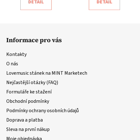
DETAIL
DETAIL
Z
á
Informace pro vás
p
a
Kontakty
t
O nás
í
Lovemusic stánek na MINT Marketech
Nejčastější otázky (FAQ)
Formuláře ke stažení
Obchodní podmínky
Podmínky ochrany osobních údajů
Doprava a platba
Sleva na první nákup
Moje objednávka