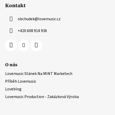
Kontakt
obchudek
@
lovemusic.cz
+420 608 914 936
O nás
Lovemusic Stánek Na MINT Marketech
Příběh Lovemusic
Loveblog
Lovemusic Production - Zakázková Výroba