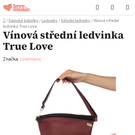
Přejít
Hledat
NÁKUPN
na
KOŠÍK
obsah
Domů
/
Dámské kabelky
/
Ledvinky
/
Střední ledvinky
/
Vínová střední
ledvinka True Love
Vínová střední ledvinka
True Love
Značka:
Lovemusic