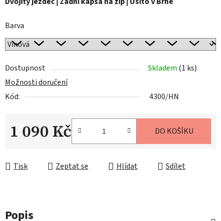
Dvojitý jezdec | Zadní kapsa na zip | Ušito v Brně
Barva
Dostupnost
Skladem
(1 ks)
Možnosti doručení
Kód:
4300/HN
1 090 Kč
DO KOŠÍKU
Měrná cena:
Tisk
Zeptat se
Hlídat
Sdílet
Popis