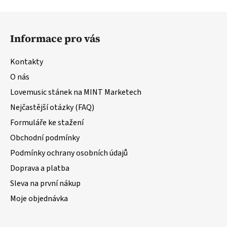
Z
á
Informace pro vás
p
a
Kontakty
t
O nás
í
Lovemusic stánek na MINT Marketech
Nejčastější otázky (FAQ)
Formuláře ke stažení
Obchodní podmínky
Podmínky ochrany osobních údajů
Doprava a platba
Sleva na první nákup
Moje objednávka