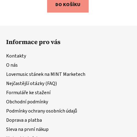
DO KOŠÍKU
Z
á
Informace pro vás
p
a
Kontakty
t
O nás
í
Lovemusic stánek na MINT Marketech
Nejčastější otázky (FAQ)
Formuláře ke stažení
Obchodní podmínky
Podmínky ochrany osobních údajů
Doprava a platba
Sleva na první nákup