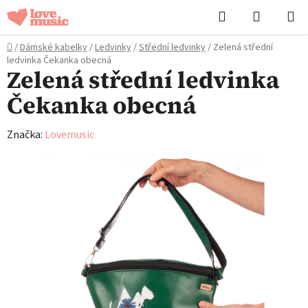
Přejít
Hledat
NÁKUPN
na
KOŠÍK
obsah
Domů
/
Dámské kabelky
/
Ledvinky
/
Střední ledvinky
/
Zelená střední
ledvinka Čekanka obecná
Zelená střední ledvinka
Čekanka obecná
Značka:
Lovemusic