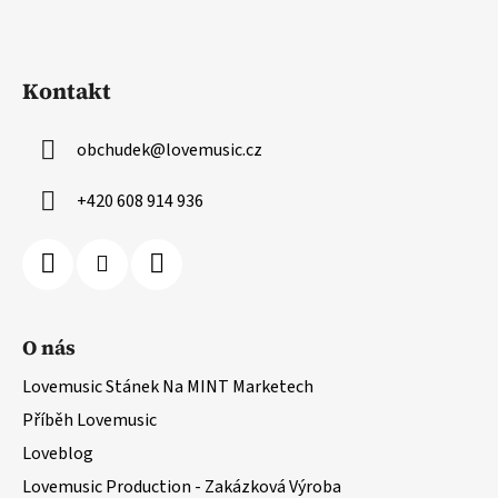
Kontakt
obchudek
@
lovemusic.cz
+420 608 914 936
O nás
Lovemusic Stánek Na MINT Marketech
Příběh Lovemusic
Loveblog
Lovemusic Production - Zakázková Výroba