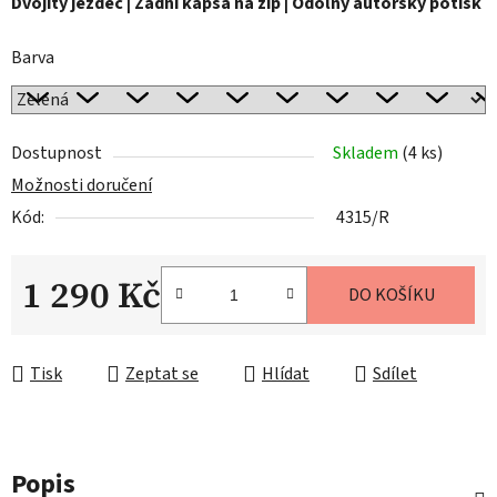
Dvojitý jezdec | Zadní kapsa na zip | Odolný autorský potisk
Barva
Dostupnost
Skladem
(4 ks)
Možnosti doručení
Kód:
4315/R
1 290 Kč
DO KOŠÍKU
Měrná cena:
Tisk
Zeptat se
Hlídat
Sdílet
Popis