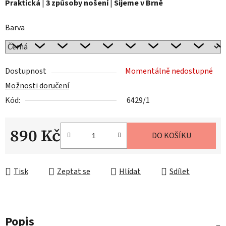
Praktická
|
3 způsoby nošení
|
Šijeme v Brně
Barva
Dostupnost
Momentálně nedostupné
Možnosti doručení
Kód:
6429/1
890 Kč
DO KOŠÍKU
Měrná cena:
Tisk
Zeptat se
Hlídat
Sdílet
Popis