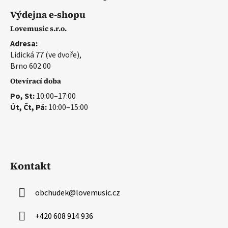
Výdejna e-shopu
Lovemusic s.r.o.
Adresa:
Lidická 77 (ve dvoře),
Brno 602 00
Otevírací doba
Po, St:
10:00–17:00
Út, Čt, Pá:
10:00–15:00
Kontakt
obchudek
@
lovemusic.cz
+420 608 914 936