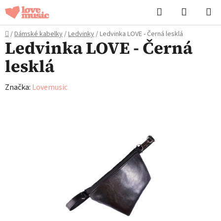
Přejít
Hledat
NÁKUPN
na
KOŠÍK
obsah
Domů
/
Dámské kabelky
/
Ledvinky
/
Ledvinka LOVE - Černá lesklá
Ledvinka LOVE - Černá
lesklá
Značka:
Lovemusic