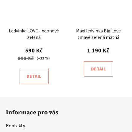
Ledvinka LOVE - neonově
Maxi ledvinka Big Love
zelená
tmavě zelená matná
590 Kč
1 190 Kč
890 Kč
(–33 %)
DETAIL
DETAIL
Z
á
Informace pro vás
p
a
Kontakty
t