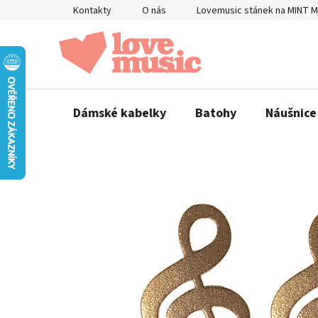
Přejít
Kontakty
O nás
Lovemusic stánek na MINT 
na
obsah
Dámské kabelky
Batohy
Náušnice