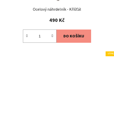
Ocelový náhrdelník - Křišťál
490 Kč
DO KOŠÍKU
VÝPR