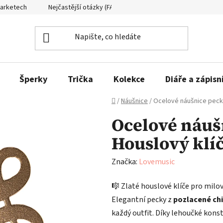
Marketech
Nejčastější otázky (FAQ)
Formuláře ke stažení
Šperky
Trička
Kolekce
Diáře a zápisn
Domů
/
Náušnice
/
Ocelové náušnice pecky 
Ocelové náuš
Houslový klíč
Značka:
Lovemusic
🎼 Zlaté houslové klíče pro milo
Elegantní pecky z
pozlacené chi
každý outfit. Díky lehoučké konst