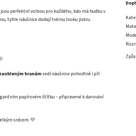
Dopl
jsou perfektní volbou pro každého, kdo má hudbu v
Kate
ónu, tyhle náušnice dodají tvému looku jiskru.
Mate
Mode
Rozm
Způs
ží
zaobleným hranám
sedí náušnice pohodlně i při
egantním papírovém štítku – připravené k darování
velkým srdcem. 💛