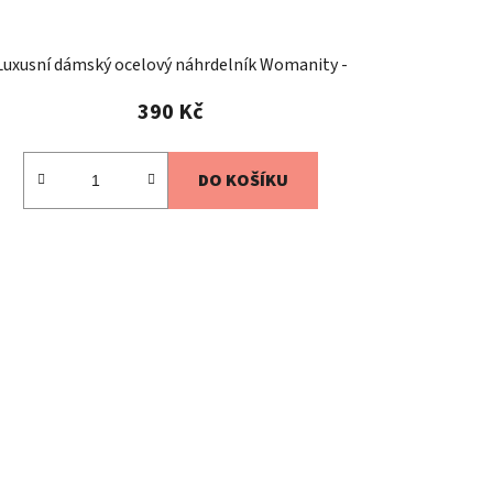
Luxusní dámský ocelový náhrdelník Womanity -
Královna
390 Kč
DO KOŠÍKU