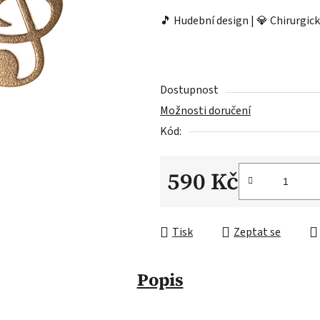
🎵 Hudební design | 💎 Chirurgic
Dostupnost
Možnosti doručení
Kód:
590 Kč
Měrná cena:
Tisk
Zeptat se
Popis