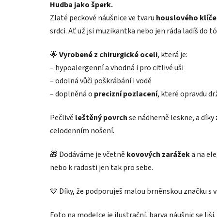
Hudba jako šperk.
Zlaté peckové náušnice ve tvaru
houslového klíče
srdci. Ať už jsi muzikantka nebo jen ráda ladíš do t
🌟
Vyrobené z chirurgické oceli
, která je:
– hypoalergenní a vhodná i pro citlivé uši
– odolná vůči poškrábání i vodě
– doplněná o
precizní pozlacení
, které opravdu dr
Pečlivě
leštěný povrch
se nádherně leskne, a díky
celodenním nošení.
🎁 Dodáváme je včetně
kovových zarážek
a na el
nebo k radosti jen tak pro sebe.
💛 Díky, že podporuješ malou brněnskou značku s 
Foto na modelce je ilustrační, barva náušnic se liší.