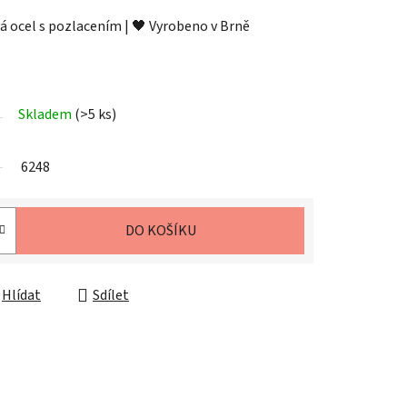
ká ocel s pozlacením | 🖤 Vyrobeno v Brně
Skladem
(>5 ks)
6248
DO KOŠÍKU
Hlídat
Sdílet