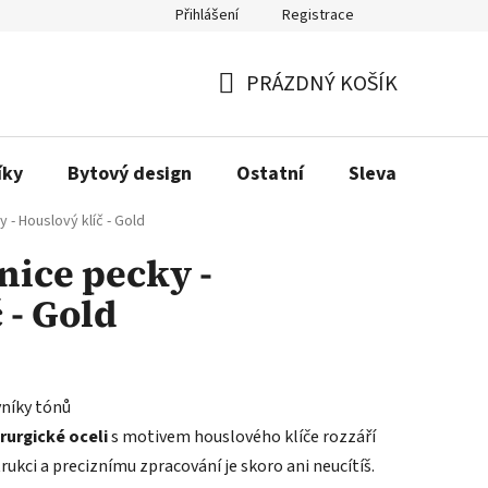
Přihlášení
Registrace
Obchodní podmínky
Podmínky ochrany osobních údajů
Dopra
PRÁZDNÝ KOŠÍK
NÁKUPNÍ
KOŠÍK
íky
Bytový design
Ostatní
Sleva
Love
- Houslový klíč - Gold
nice pecky -
 - Gold
vníky tónů
rurgické oceli
s motivem houslového klíče rozzáří
rukci a preciznímu zpracování je skoro ani neucítíš.