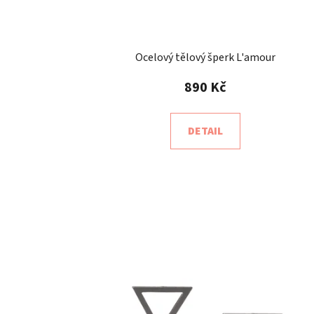
Ocelový tělový šperk L'amour
890 Kč
DETAIL