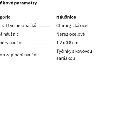
ňkové parametry
gorie
Náušnice
riál tyčinek/háčků
Chirurgická ocel
l náušnic
Nerez ocelové
ěry náušnic
1.2 x 0.8 cm
Tyčinky s kovovou
ob zapínání náušnic
zarážkou