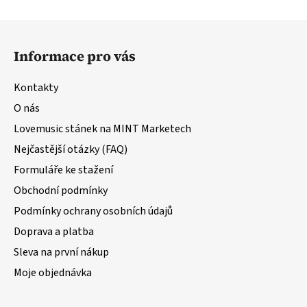
Z
á
Informace pro vás
p
a
Kontakty
t
O nás
í
Lovemusic stánek na MINT Marketech
Nejčastější otázky (FAQ)
Formuláře ke stažení
Obchodní podmínky
Podmínky ochrany osobních údajů
Doprava a platba
Sleva na první nákup
Moje objednávka