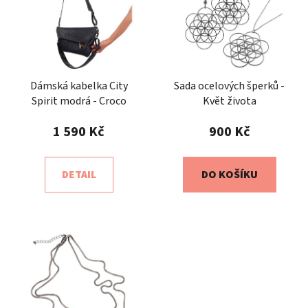
Dámská kabelka City
Sada ocelových šperků -
Spirit modrá - Croco
Květ života
1 590 Kč
900 Kč
DETAIL
DO KOŠÍKU