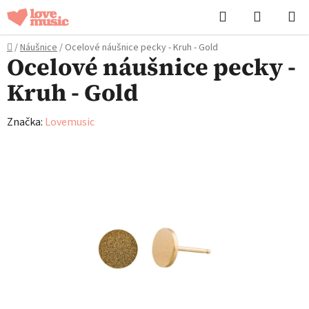
Přejít
Hledat
NÁKUPN
na
KOŠÍK
obsah
Domů
/
Náušnice
/
Ocelové náušnice pecky - Kruh - Gold
Ocelové náušnice pecky -
Kruh - Gold
Značka:
Lovemusic