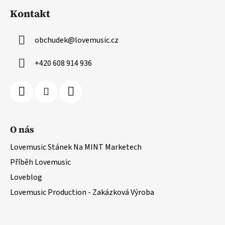
Kontakt
obchudek
@
lovemusic.cz
+420 608 914 936
O nás
Lovemusic Stánek Na MINT Marketech
Příběh Lovemusic
Loveblog
Lovemusic Production - Zakázková Výroba