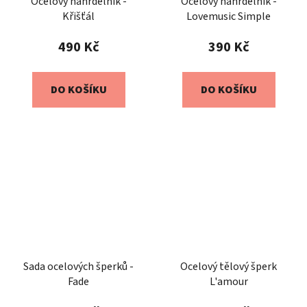
Ocelový náhrdelník -
Ocelový náhrdelník -
Křišťál
Lovemusic Simple
490 Kč
390 Kč
DO KOŠÍKU
DO KOŠÍKU
Sada ocelových šperků -
Ocelový tělový šperk
Fade
L'amour