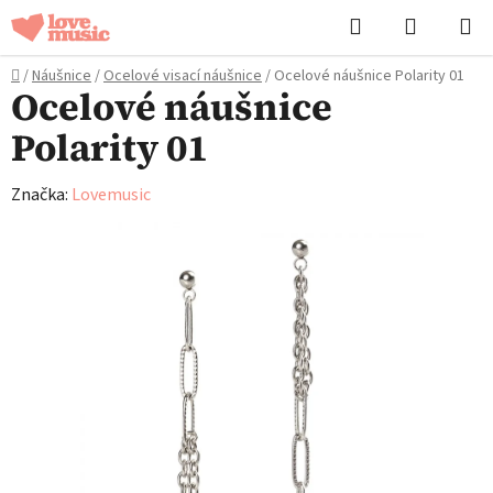
Přejít
Hledat
NÁKUPN
na
KOŠÍK
obsah
Domů
/
Náušnice
/
Ocelové visací náušnice
/
Ocelové náušnice Polarity 01
Ocelové náušnice
Polarity 01
Značka:
Lovemusic