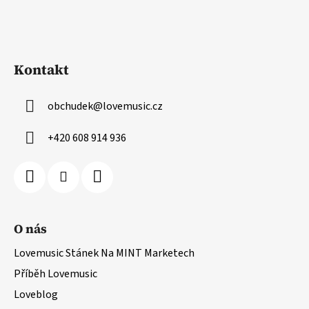
Kontakt
obchudek
@
lovemusic.cz
+420 608 914 936
O nás
Lovemusic Stánek Na MINT Marketech
Příběh Lovemusic
Loveblog