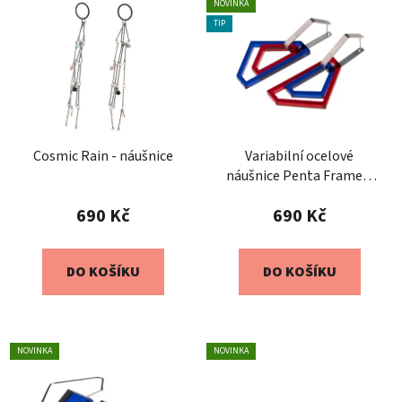
NOVINKA
TIP
Cosmic Rain - náušnice
Variabilní ocelové
náušnice Penta Frame –
safírovorubínové
690 Kč
690 Kč
DO KOŠÍKU
DO KOŠÍKU
NOVINKA
NOVINKA