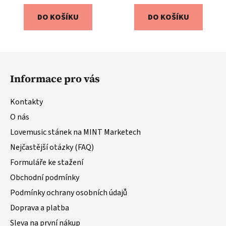
DO KOŠÍKU
DO KOŠÍKU
Z
á
Informace pro vás
p
a
Kontakty
t
O nás
í
Lovemusic stánek na MINT Marketech
Nejčastější otázky (FAQ)
Formuláře ke stažení
Obchodní podmínky
Podmínky ochrany osobních údajů
Doprava a platba
Sleva na první nákup